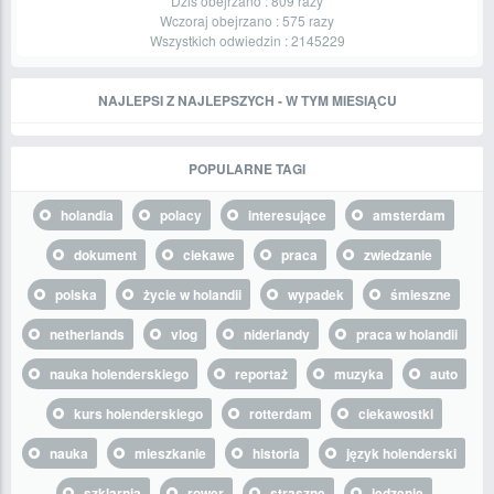
Dziś obejrzano :
809
razy
Wczoraj obejrzano :
575
razy
Wszystkich odwiedzin :
2145229
NAJLEPSI Z NAJLEPSZYCH - W TYM MIESIĄCU
POPULARNE TAGI
holandia
polacy
interesujące
amsterdam
dokument
ciekawe
praca
zwiedzanie
polska
życie w holandii
wypadek
śmieszne
netherlands
vlog
niderlandy
praca w holandii
nauka holenderskiego
reportaż
muzyka
auto
kurs holenderskiego
rotterdam
ciekawostki
nauka
mieszkanie
historia
język holenderski
szklarnia
rower
straszne
jedzenie