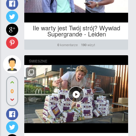
Ile warty jest Twój strój? Wywiad
Supergrande - Leiden
komentarze
wizyt
0
190
ŚMIESZNE
0