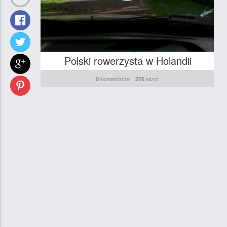
Polski rowerzysta w Holandii
komentarze
wizyt
0
276