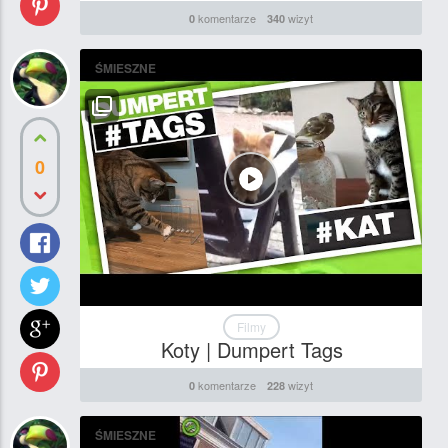
komentarze
wizyt
0
340
ŚMIESZNE
0
Filmy
Koty | Dumpert Tags
komentarze
wizyt
0
228
ŚMIESZNE