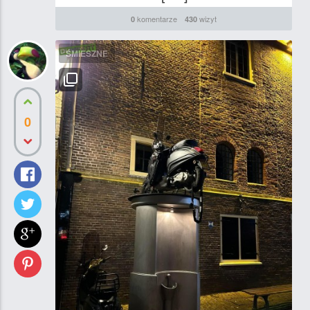
komentarze
wizyt
0
430
ŚMIESZNE
0