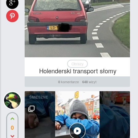
Obrazy
Holenderski transport słomy
komentarze
wizyt
0
648
ŚMIESZNE
0