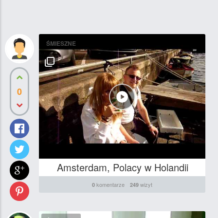
ŚMIESZNE
0
Amsterdam, Polacy w Holandii
komentarze
wizyt
0
249