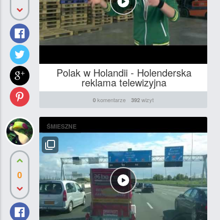
Polak w Holandii - Holenderska
reklama telewizyjna
komentarze
wizyt
0
392
ŚMIESZNE
0