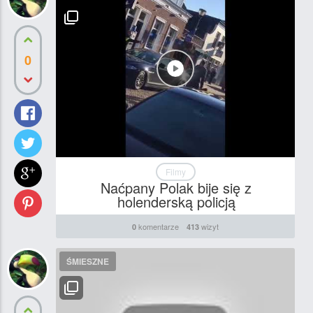
0
Filmy
Naćpany Polak bije się z
holenderską policją
komentarze
wizyt
0
413
ŚMIESZNE