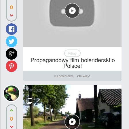
0
Filmy
Propagandowy film holenderski o
Polsce!
komentarze
wizyt
0
216
ŚMIESZNE
0