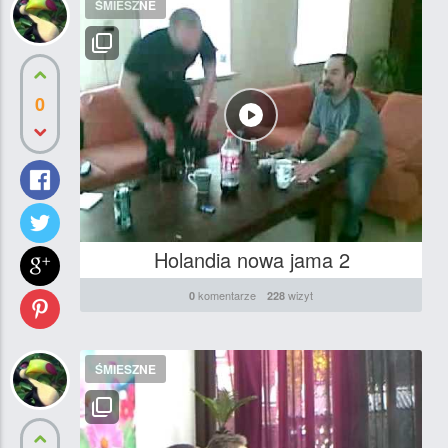
ŚMIESZNE
0
Holandia nowa jama 2
komentarze
wizyt
0
228
ŚMIESZNE