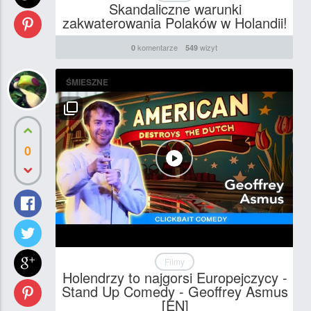
Skandaliczne warunki
zakwaterowania Polaków w Holandii!
komentarze
wizyt
0
549
ŚMIESZNE
0
Filmy
Holendrzy to najgorsi Europejczycy -
Stand Up Comedy - Geoffrey Asmus
[EN]