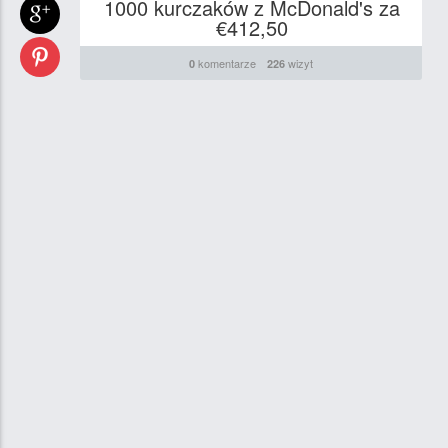
1000 kurczaków z McDonald's za
€412,50
komentarze
wizyt
0
226