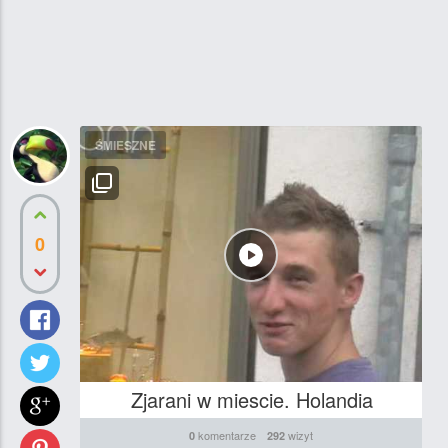
ŚMIESZNE
0
Zjarani w miescie. Holandia
komentarze
wizyt
0
292