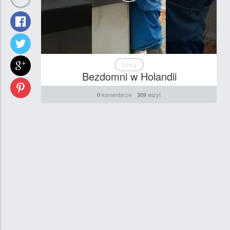
Filmy
Bezdomni w Holandii
komentarze
wizyt
0
309