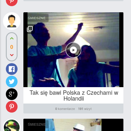
ŚMIESZNE
0
Tak się bawi Polska z Czechami w
Holandii
komentarze
wizyt
0
191
ŚMIESZNE