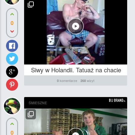
0
Siwy w Holandii. Tatuaż na chacie
komentarze
wizyt
0
268
ŚMIESZNE
0