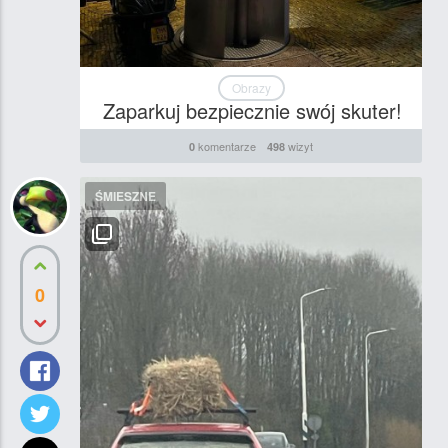
Obrazy
Zaparkuj bezpiecznie swój skuter!
komentarze
wizyt
0
498
ŚMIESZNE
0