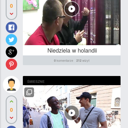
0
Niedziela w holandii
komentarze
wizyt
0
212
ŚMIESZNE
0