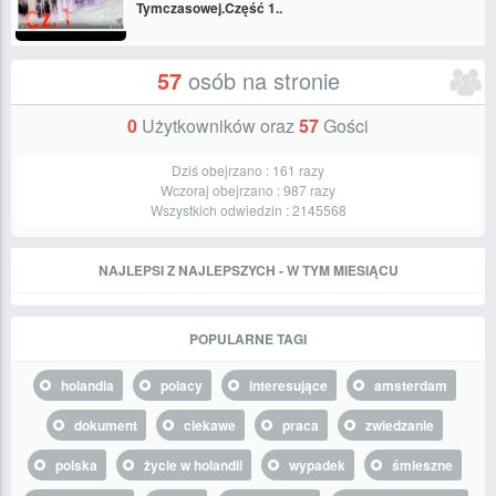
Tymczasowej.Część 1..
57
osób na stronie
0
Użytkowników oraz
57
Gości
Dziś obejrzano :
161
razy
Wczoraj obejrzano :
987
razy
Wszystkich odwiedzin :
2145568
NAJLEPSI Z NAJLEPSZYCH - W TYM MIESIĄCU
POPULARNE TAGI
holandia
polacy
interesujące
amsterdam
dokument
ciekawe
praca
zwiedzanie
polska
życie w holandii
wypadek
śmieszne