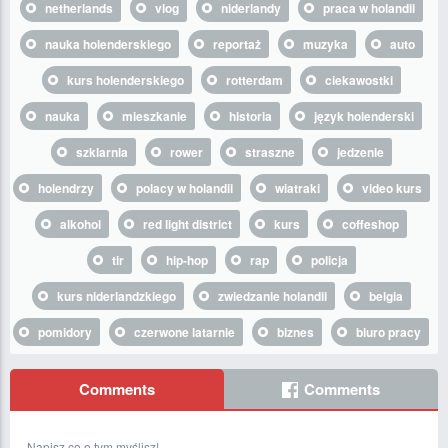
netherlands
vlog
niderlandy
praca w holandii
nauka holenderskiego
reportaż
muzyka
auto
kurs holenderskiego
rotterdam
ciekawostki
nauka
mieszkanie
historia
język holenderski
szklarnia
rower
straszne
jedzenie
holendrzy
polacy w holandii
wiatraki
video kurs
alkohol
red light district
kurs
coffeshop
tir
hip-hop
rap
policja
kurs niderlandzkiego
zwiedzanie holandii
belgia
pomidory
czerwone latarnie
biznes
biuro pracy
Comments
Comments
Napisz co o tym myślisz!