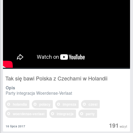
Tak się bawi Polska z Czechami w Holandii
Opis
Party integracja Woerdense-Verlaat
holandia
polacy
impreza
czesi
woerdense-verlaat
integracja
party
191
wizyt
16 lipca 2017