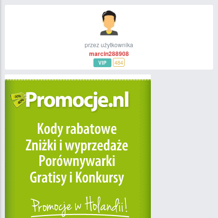
przez użytkownika
marcin288908
484
VIP