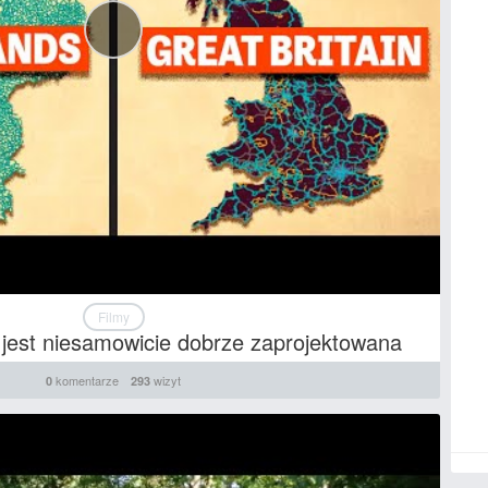
Filmy
 jest niesamowicie dobrze zaprojektowana
komentarze
wizyt
0
293