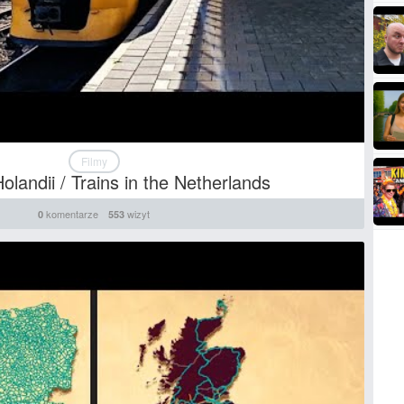
Filmy
olandii / Trains in the Netherlands
komentarze
wizyt
0
553