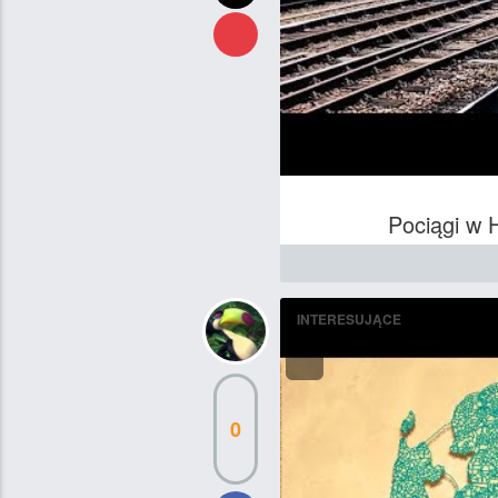
Pociągi w H
INTERESUJĄCE
0