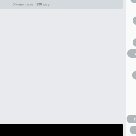
komentarze
wizyt
0
239
r