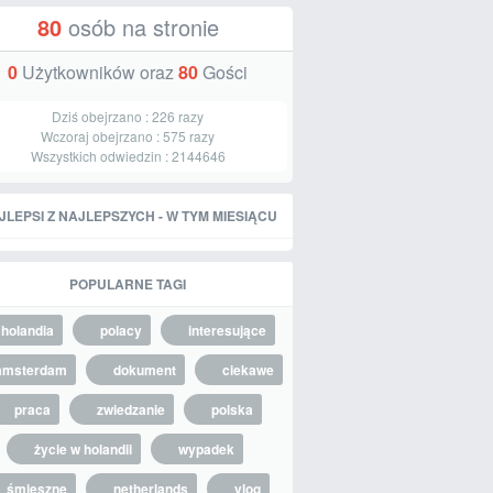
80
osób na stronie
0
Użytkowników oraz
80
Gości
Dziś obejrzano :
226
razy
Wczoraj obejrzano :
575
razy
Wszystkich odwiedzin :
2144646
JLEPSI Z NAJLEPSZYCH - W TYM MIESIĄCU
POPULARNE TAGI
holandia
polacy
interesujące
amsterdam
dokument
ciekawe
praca
zwiedzanie
polska
życie w holandii
wypadek
śmieszne
netherlands
vlog