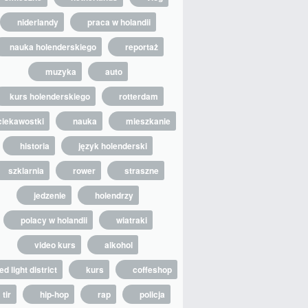
niderlandy
praca w holandii
nauka holenderskiego
reportaż
muzyka
auto
kurs holenderskiego
rotterdam
ciekawostki
nauka
mieszkanie
historia
język holenderski
szklarnia
rower
straszne
jedzenie
holendrzy
polacy w holandii
wiatraki
video kurs
alkohol
ed light district
kurs
coffeshop
tir
hip-hop
rap
policja