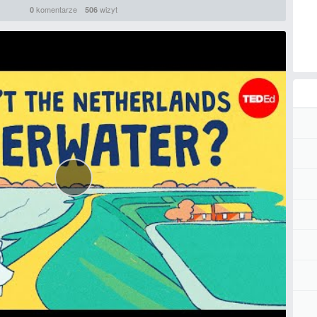
komentarze
wizyt
0
506