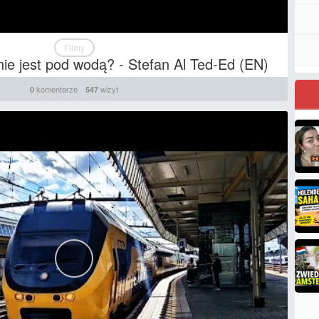
Filmy
ie jest pod wodą? - Stefan Al Ted-Ed (EN)
komentarze
wizyt
0
547