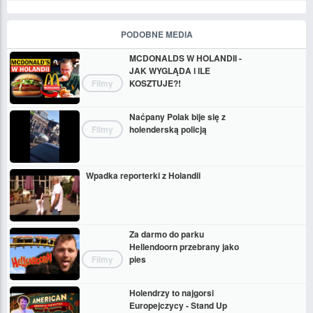
PODOBNE MEDIA
MCDONALDS W HOLANDII -
JAK WYGLĄDA i ILE
Filmy
KOSZTUJE?!
Naćpany Polak bije się z
Filmy
holenderską policją
Wpadka reporterki z Holandii
Za darmo do parku
Hellendoorn przebrany jako
Filmy
pies
Holendrzy to najgorsi
Europejczycy - Stand Up