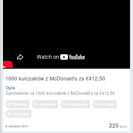
1000 kurczaków z McDonald's za €412,50
Opis
Zamówienie na 1000 kurczaków z McDonald's za €412,50
holandia
mcdonald
mcdonald's
kurczaki
śmieszne
225
wizyt
8 czerwca 2017