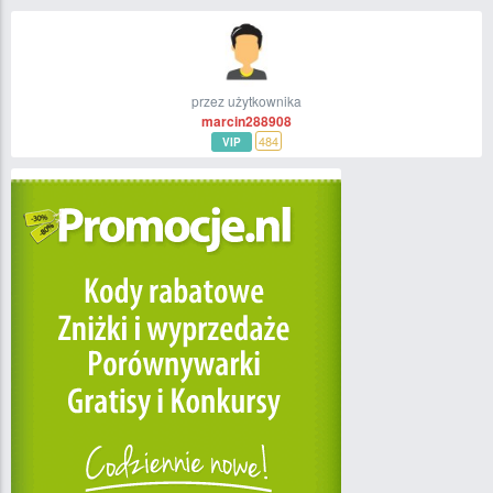
przez użytkownika
marcin288908
484
VIP