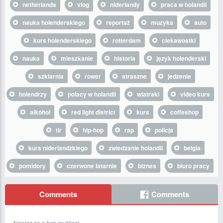
netherlands
vlog
niderlandy
praca w holandii
nauka holenderskiego
reportaż
muzyka
auto
kurs holenderskiego
rotterdam
ciekawostki
nauka
mieszkanie
historia
język holenderski
szklarnia
rower
straszne
jedzenie
holendrzy
polacy w holandii
wiatraki
video kurs
alkohol
red light district
kurs
coffeshop
tir
hip-hop
rap
policja
kurs niderlandzkiego
zwiedzanie holandii
belgia
pomidory
czerwone latarnie
biznes
biuro pracy
Comments
Comments
Napisz co o tym myślisz!