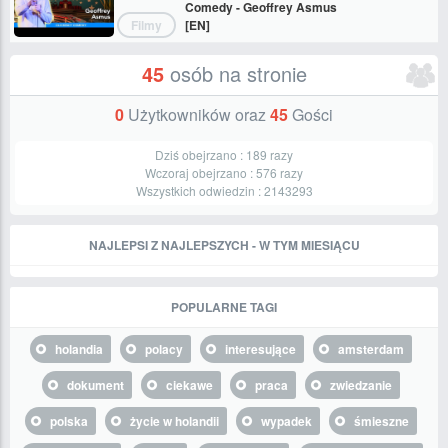
Comedy - Geoffrey Asmus
Filmy
[EN]
45
osób na stronie
0
Użytkowników oraz
45
Gości
Dziś obejrzano :
189
razy
Wczoraj obejrzano :
576
razy
Wszystkich odwiedzin :
2143293
NAJLEPSI Z NAJLEPSZYCH - W TYM MIESIĄCU
POPULARNE TAGI
holandia
polacy
interesujące
amsterdam
dokument
ciekawe
praca
zwiedzanie
polska
życie w holandii
wypadek
śmieszne