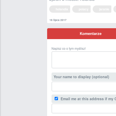
holandia
polacy
jaranie
16 lipca 2017
Komentarze
Napisz co o tym myślisz!
Your name to display (optional)
Email me at this address if my 