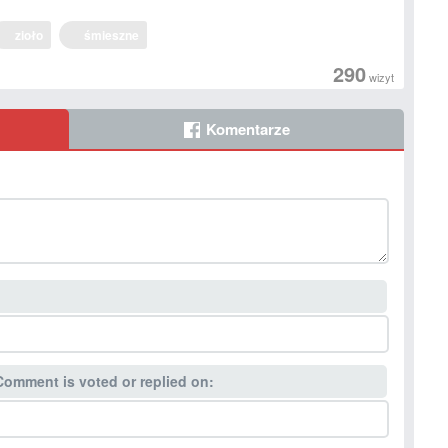
zioło
śmieszne
290
wizyt
Komentarze
Comment is voted or replied on: