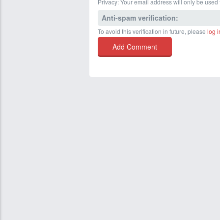
Privacy: Your email address will only be used f
Anti-spam verification:
To avoid this verification in future, please
log i