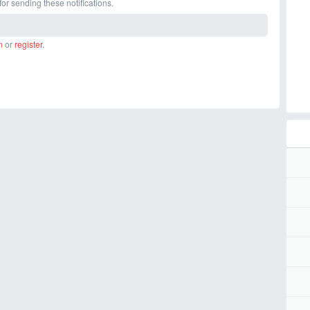
or sending these notifications.
n
or
register
.