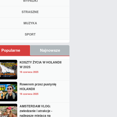
WYPADKI
STRASZNE
MUZYKA
SPORT
Popularne
Najnowsze
KOSZTY ŻYCIA W HOLANDII
W 2025
16 czerwca 2025
Rowerem przez pustynię
HOLANDII
16 czerwca 2025
AMSTERDAM VLOG:
zwiedzanie i atrakcje -
najlepsze miejsca na