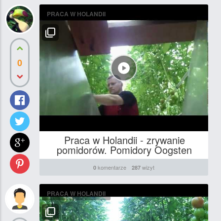
PRACA W HOLANDII
0
Praca w Holandii - zrywanie
pomidorów. Pomidory Oogsten
komentarze
wizyt
0
287
PRACA W HOLANDII