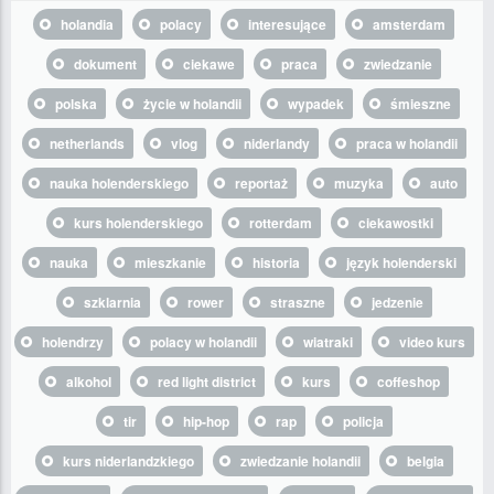
holandia
polacy
interesujące
amsterdam
dokument
ciekawe
praca
zwiedzanie
polska
życie w holandii
wypadek
śmieszne
netherlands
vlog
niderlandy
praca w holandii
nauka holenderskiego
reportaż
muzyka
auto
kurs holenderskiego
rotterdam
ciekawostki
nauka
mieszkanie
historia
język holenderski
szklarnia
rower
straszne
jedzenie
holendrzy
polacy w holandii
wiatraki
video kurs
alkohol
red light district
kurs
coffeshop
tir
hip-hop
rap
policja
kurs niderlandzkiego
zwiedzanie holandii
belgia