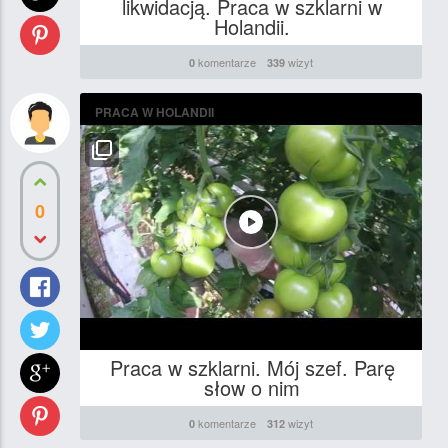
likwidacją. Praca w szklarni w
Holandii.
komentarze
wizyt
0
339
PRACA W HOLANDII
0
Praca w szklarni. Mój szef. Parę
słow o nim
komentarze
wizyt
0
312