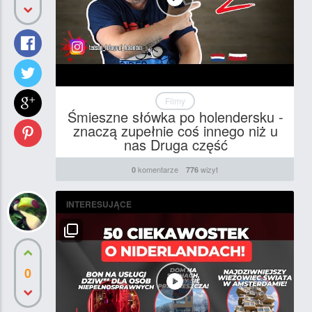
Filmy
Śmieszne słówka po holendersku -
znaczą zupełnie coś innego niż u
nas Druga część
komentarze
wizyt
0
776
INTERESUJĄCE
0