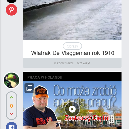
Obrazy
Wiatrak De Vlaggeman rok 1910
komentarze
wizyt
0
652
PRACA W HOLANDII
0