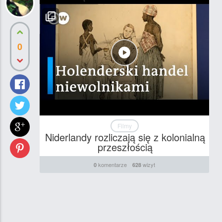
0
Filmy
Niderlandy rozliczają się z kolonialną
przeszłością
komentarze
wizyt
0
628