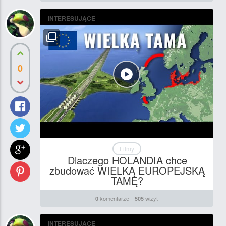
INTERESUJĄCE
0
Filmy
Dlaczego HOLANDIA chce
zbudować WIELKĄ EUROPEJSKĄ
TAMĘ?
komentarze
wizyt
0
505
INTERESUJĄCE