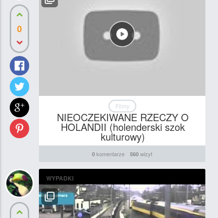
0
Filmy
NIEOCZEKIWANE RZECZY O
HOLANDII (holenderski szok
kulturowy)
komentarze
wizyt
0
560
WYPADKI