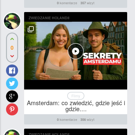
komentarze
wizyt
0
357
ZWIEDZANIE HOLANDII
0
Filmy
Amsterdam: co zwiedzić, gdzie jeść i
gdzie....
komentarze
wizyt
0
356
ZWIEDZANIE HOLANDII