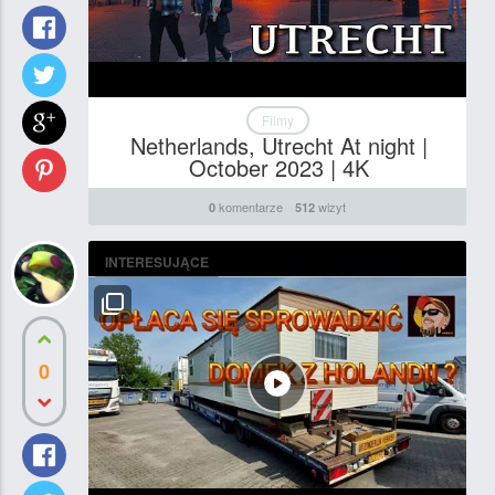
Filmy
Netherlands, Utrecht At night |
October 2023 | 4K
komentarze
wizyt
0
512
INTERESUJĄCE
0