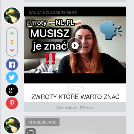
NAUKA HOLENDERSKIEGO
0
Filmy
ZWROTY KTÓRE WARTO ZNAĆ
komentarze
wizyt
0
540
INTERESUJĄCE