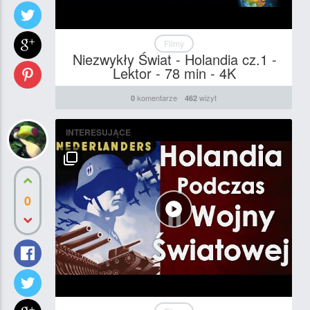
Filmy
Niezwykły Świat - Holandia cz.1 -
Lektor - 78 min - 4K
komentarze
wizyt
0
462
INTERESUJĄCE
0