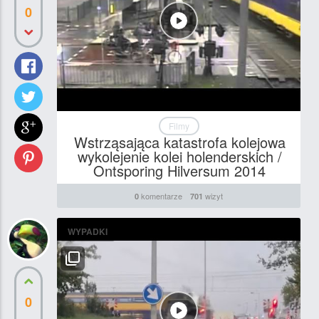
0
Filmy
Wstrząsająca katastrofa kolejowa
wykolejenie kolei holenderskich /
Ontsporing Hilversum 2014
komentarze
wizyt
0
701
WYPADKI
0