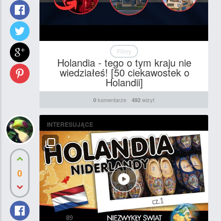
Filmy
Holandia - tego o tym kraju nie
wiedziałeś! [50 ciekawostek o
Holandii]
komentarze
wizyt
0
492
INTERESUJĄCE
0