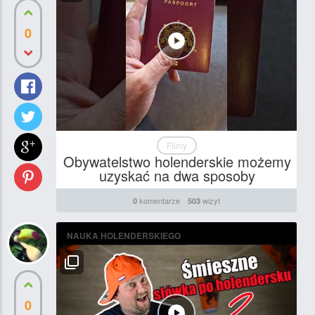
0
Filmy
Obywatelstwo holenderskie możemy
uzyskać na dwa sposoby
komentarze
wizyt
0
503
NAUKA HOLENDERSKIEGO
0