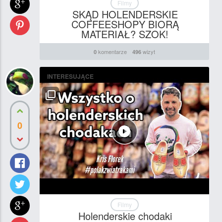
Filmy
SKĄD HOLENDERSKIE
COFFEESHOPY BIORĄ
MATERIAŁ? SZOK!
komentarze
wizyt
0
496
INTERESUJĄCE
0
Filmy
Holenderskie chodaki