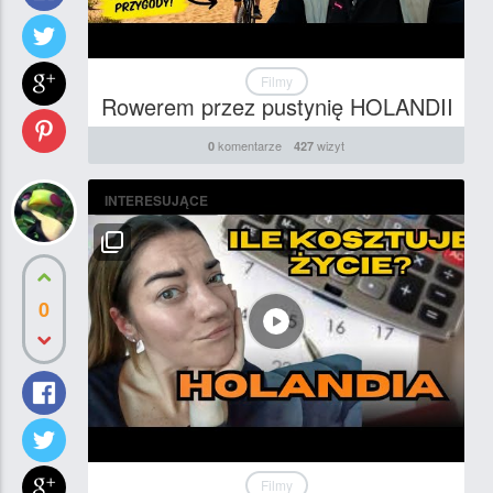
Filmy
Rowerem przez pustynię HOLANDII
komentarze
wizyt
0
427
INTERESUJĄCE
0
Filmy