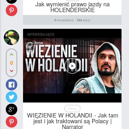
Jak wymienić prawo jazdy na
HOLENDERSKIE
komentarze
wizyt
0
544
INTERESUJĄCE
0
Filmy
WIĘZIENIE W HOLANDII - Jak tam
jest i jak traktowani są Polacy |
Narrator