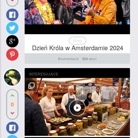
Filmy
Dzień Króla w Amsterdamie 2024
komentarze
wizyt
0
523
INTERESUJĄCE
0