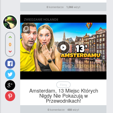
komentarze
wizyt
0
1,066
ZWIEDZANIE HOLANDII
0
Filmy
Amsterdam, 13 Miejsc Których
Nigdy Nie Pokazują w
Przewodnikach!
komentarze
wizyt
0
488