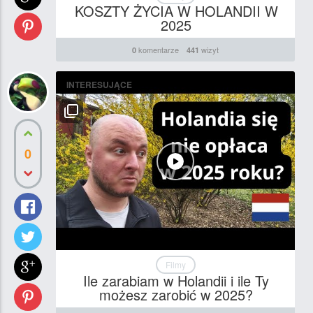
KOSZTY ŻYCIA W HOLANDII W
2025
komentarze
wizyt
0
441
INTERESUJĄCE
0
Filmy
Ile zarabiam w Holandii i ile Ty
możesz zarobić w 2025?