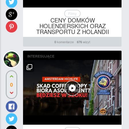
Filmy
CENY DOMKÓW
HOLENDERSKICH ORAZ
TRANSPORTU Z HOLANDII
komentarze
wizyt
0
676
INTERESUJĄCE
0