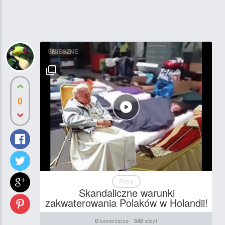
ŚMIESZNE
0
Filmy
Skandaliczne warunki
zakwaterowania Polaków w Holandii!
komentarze
wizyt
0
548