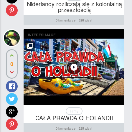
Niderlandy rozliczają się z kolonialną
przeszłością
komentarze
wizyt
0
628
INTERESUJĄCE
0
Filmy
CAŁA PRAWDA O HOLANDII
komentarze
wizyt
0
225