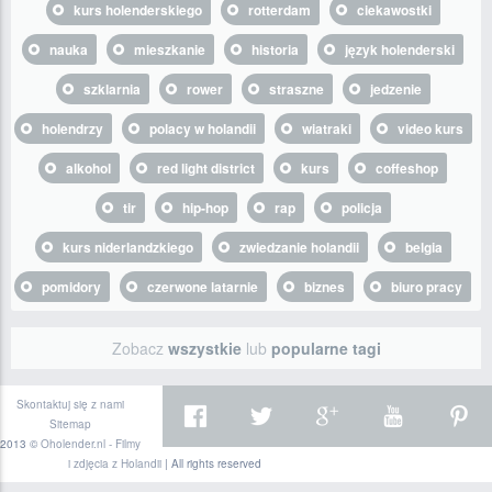
kurs holenderskiego
rotterdam
ciekawostki
nauka
mieszkanie
historia
język holenderski
szklarnia
rower
straszne
jedzenie
holendrzy
polacy w holandii
wiatraki
video kurs
alkohol
red light district
kurs
coffeshop
tir
hip-hop
rap
policja
kurs niderlandzkiego
zwiedzanie holandii
belgia
pomidory
czerwone latarnie
biznes
biuro pracy
Zobacz
wszystkie
lub
popularne tagi
Skontaktuj się z nami
Sitemap
2013 ©
Oholender.nl - Filmy
i zdjęcia z Holandii
| All rights reserved