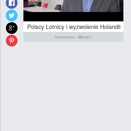
Polscy Lotnicy i wyzwolenie Holandii
komentarze
wizyt
0
205