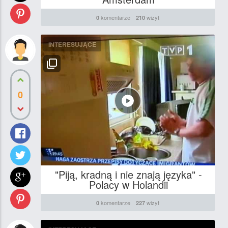
komentarze
wizyt
0
210
INTERESUJĄCE
0
"Piją, kradną i nie znają języka" -
Polacy w Holandii
komentarze
wizyt
0
227