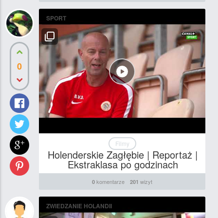
SPORT
0
Filmy
Holenderskie Zagłębie | Reportaż |
Ekstraklasa po godzinach
komentarze
wizyt
0
201
ZWIEDZANIE HOLANDII