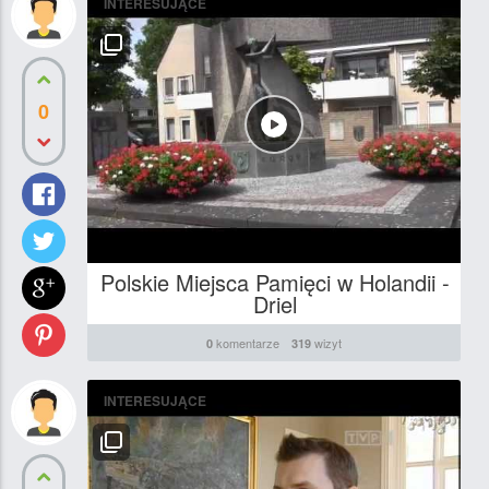
INTERESUJĄCE
0
Polskie Miejsca Pamięci w Holandii -
Driel
komentarze
wizyt
0
319
INTERESUJĄCE