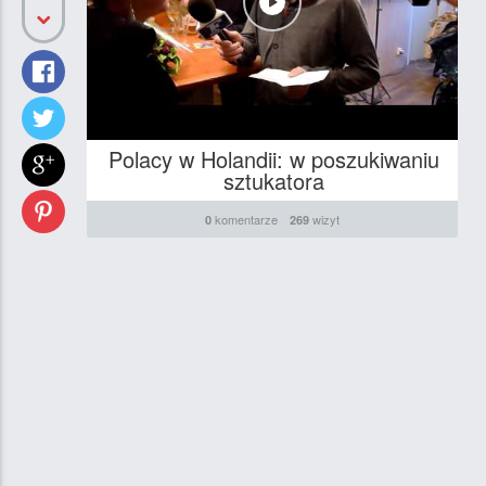
Polacy w Holandii: w poszukiwaniu
sztukatora
komentarze
wizyt
0
269