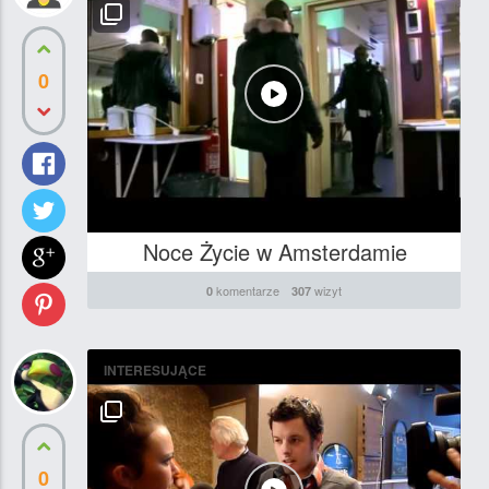
0
Noce Życie w Amsterdamie
komentarze
wizyt
0
307
INTERESUJĄCE
0