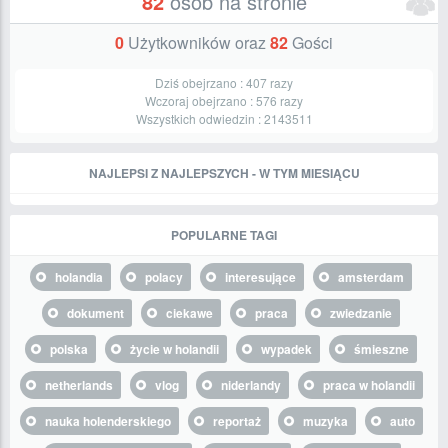
82
osób na stronie
0
Użytkowników oraz
82
Gości
Dziś obejrzano :
407
razy
Wczoraj obejrzano :
576
razy
Wszystkich odwiedzin :
2143511
NAJLEPSI Z NAJLEPSZYCH - W TYM MIESIĄCU
POPULARNE TAGI
holandia
polacy
interesujące
amsterdam
dokument
ciekawe
praca
zwiedzanie
polska
życie w holandii
wypadek
śmieszne
netherlands
vlog
niderlandy
praca w holandii
nauka holenderskiego
reportaż
muzyka
auto