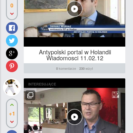
0
Antypolski portal w Holandii
Wiadomosci 11.02.12
komentarze
wizyt
0
230
INTERESUJĄCE
+1