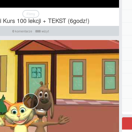
Filmy
i Kurs 100 lekcji + TEKST (6godz!)
komentarze
wizyt
0
888