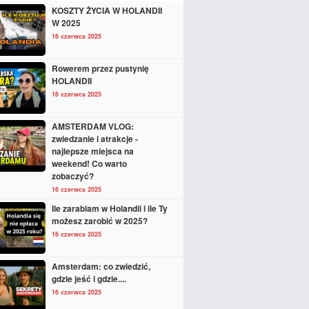
KOSZTY ŻYCIA W HOLANDII
W 2025
16 czerwca 2025
Rowerem przez pustynię
HOLANDII
16 czerwca 2025
AMSTERDAM VLOG:
zwiedzanie i atrakcje -
najlepsze miejsca na
weekend! Co warto
zobaczyć?
16 czerwca 2025
Ile zarabiam w Holandii i ile Ty
możesz zarobić w 2025?
16 czerwca 2025
Amsterdam: co zwiedzić,
gdzie jeść i gdzie....
16 czerwca 2025