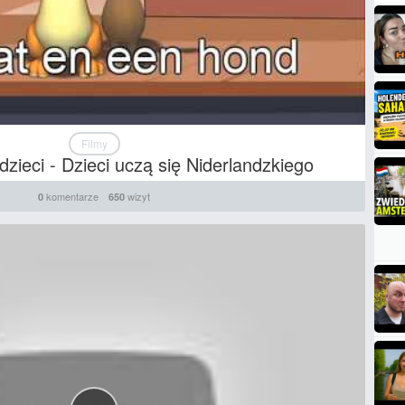
Filmy
 dzieci - Dzieci uczą się Niderlandzkiego
komentarze
wizyt
0
650