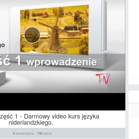
część 1 - Darmowy video kurs języka
niderlandzkiego.
komentarze
wizyt
0
790