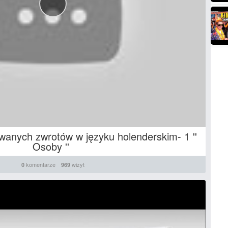
wanych zwrotów w języku holenderskim- 1 ''
Osoby ''
komentarze
wizyt
0
969