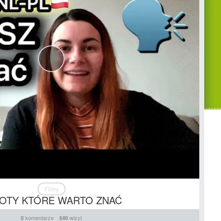
Filmy
OTY KTÓRE WARTO ZNAĆ
komentarze
wizyt
0
540