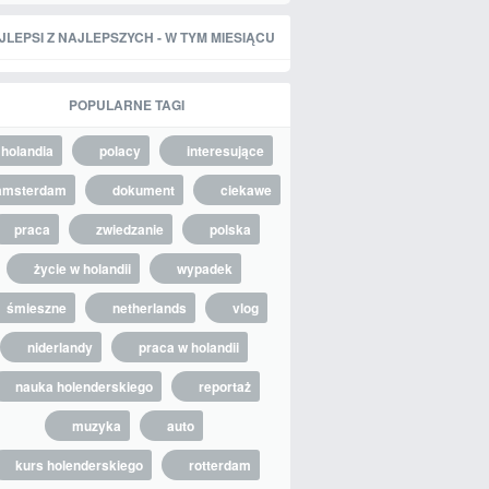
JLEPSI Z NAJLEPSZYCH - W TYM MIESIĄCU
POPULARNE TAGI
holandia
polacy
interesujące
amsterdam
dokument
ciekawe
praca
zwiedzanie
polska
życie w holandii
wypadek
śmieszne
netherlands
vlog
niderlandy
praca w holandii
nauka holenderskiego
reportaż
muzyka
auto
kurs holenderskiego
rotterdam