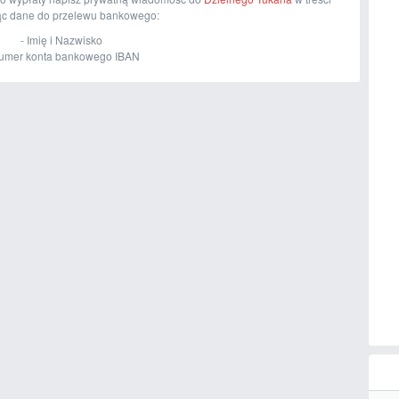
ąc dane do przelewu bankowego:
- Imię i Nazwisko
Numer konta bankowego IBAN