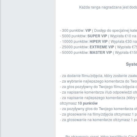
Każda ranga nagradzana jest doda
- 300 punktów:
VIP
( Dostęp do specjalnej kate
- 5000 punktów:
SUPER VIP
( Wypłata €10 na 
- 10000 punktów:
HIPER VIP
( Wypłata €30 na
- 25000 punktów:
EXTREME VIP
( Wypłata €75
- 50000 punktów:
MASTER VIP
( Wypłata €150
Syst
- za dodanie filmu/zdjęcia, który zostanie z
- za wybranie najlepszego komentarza do Two
- za głos pozytywny do Twojego filmu/zdjęcia
- za napisanie komentarza i/lub odpowiedzi o
- za napisanie najlepszego komentarza (który 
otrzymasz
10 punktów
- za pozytywny głos do Twojego komentarza 
- za głosowanie na filmy/zdjęcia otrzymasz 1 
- za głosowanie na komentarze otrzymasz 1 p
Po otrzymaniu rangi, która kwalifikuje Ci