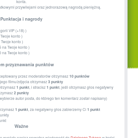
konta.
tkowymi przywilejami oraz jednorazową nagrodą pieniężną.
Punktacja i nagrody
gorii VIP (+18) )
Twoje konto )
 Twoje konto )
 na Twoje konto )
 na Twoje konto )
em przyznawania punktów
aakceptowany przez moderatorów otrzymasz
10 punktów
jego filmu/zdjęcia otrzymasz
3 punkty
 otrzymasz
1 punkt
, i stracisz
1 punkt
, jeśli otrzymasz głos negatywny
trzymasz
2 punkty
wybierze autor posta, do którego ten komentarz został napisany)
otrzymasz
1 punkt
, za negatywny głos zabierzemy Ci
1 punkt
punkty
unkt
Ważne
ę do wypłaty napisz prywatną wiadomość do
Dzielnego Tukana
w treści