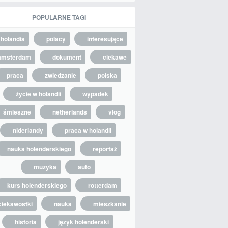
POPULARNE TAGI
holandia
polacy
interesujące
amsterdam
dokument
ciekawe
praca
zwiedzanie
polska
życie w holandii
wypadek
śmieszne
netherlands
vlog
niderlandy
praca w holandii
nauka holenderskiego
reportaż
muzyka
auto
kurs holenderskiego
rotterdam
ciekawostki
nauka
mieszkanie
historia
język holenderski