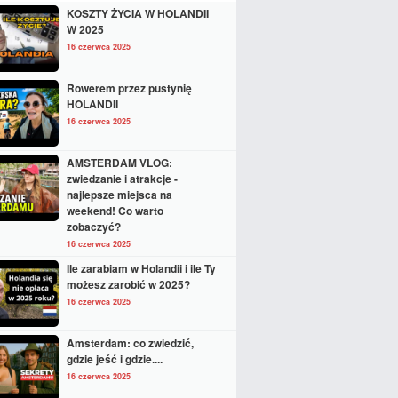
KOSZTY ŻYCIA W HOLANDII
W 2025
16 czerwca 2025
Rowerem przez pustynię
HOLANDII
16 czerwca 2025
AMSTERDAM VLOG:
zwiedzanie i atrakcje -
najlepsze miejsca na
weekend! Co warto
zobaczyć?
16 czerwca 2025
Ile zarabiam w Holandii i ile Ty
możesz zarobić w 2025?
16 czerwca 2025
Amsterdam: co zwiedzić,
gdzie jeść i gdzie....
16 czerwca 2025