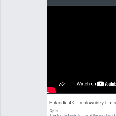
Holandia 4K – malowniczy film 
Opis
The Netherlands is one of the most ench