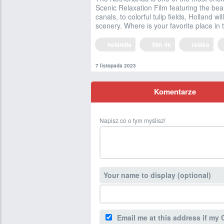
Scenic Relaxation Film featuring the bea
canals, to colorful tulip fields, Holland wi
scenery. Where is your favorite place in
holandia
film 4k
relaks
7 listopada 2023
Komentarze
Napisz co o tym myślisz!
Your name to display (optional)
Email me at this address if my 