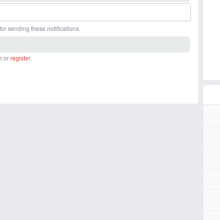
or sending these notifications.
n
or
register
.