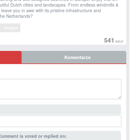
utiful Dutch cities and landscapes. From endless windmills &
ll leave you in awe with its pristine infrastructure and
 the Netherlands?
muzyka
541
wizyt
Komentarze
Comment is voted or replied on: