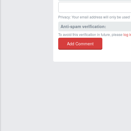
Privacy: Your email address will only be used f
Anti-spam verification:
To avoid this verification in future, please
log i