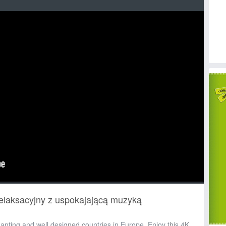
relaksacyjny z uspokajającą muzyką
anting and well designed countries in Europe. Enjoy this 4K