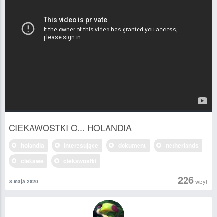
CIEKAWOSTKI O... HOLANDIA
holandia
interesujące
dokument
netherlands
ciekawe
ciekawostki
226
wizyt
8 maja 2020