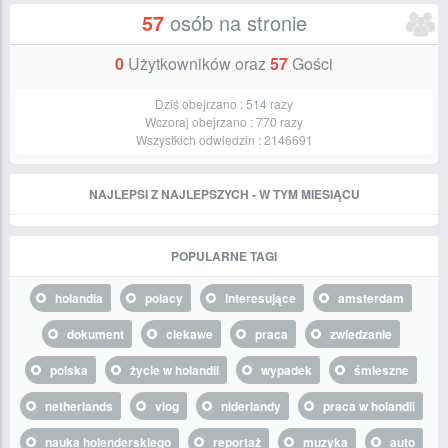
57
osób na stronie
0
Użytkowników oraz
57
Gości
Dziś obejrzano :
514
razy
Wczoraj obejrzano :
770
razy
Wszystkich odwiedzin :
2146691
NAJLEPSI Z NAJLEPSZYCH - W TYM MIESIĄCU
POPULARNE TAGI
holandia
polacy
interesujące
amsterdam
dokument
ciekawe
praca
zwiedzanie
polska
życie w holandii
wypadek
śmieszne
netherlands
vlog
niderlandy
praca w holandii
nauka holenderskiego
reportaż
muzyka
auto