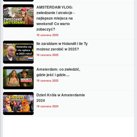
AMSTERDAM VLOG:
zwiedzanie i atrakcje -
najlepsze miejsca na
weekend! Co warto
zobaczyć?
16 czerwca 2025
Ile zarabiam w Holandii i ile Ty
możesz zarobić w 2025?
16 czerwca 2025
Amsterdam: co zwiedzić,
gdzie jeść i gdzie....
16 czerwca 2025
Dzień Króla w Amsterdamie
2024
18 czerwca 2024