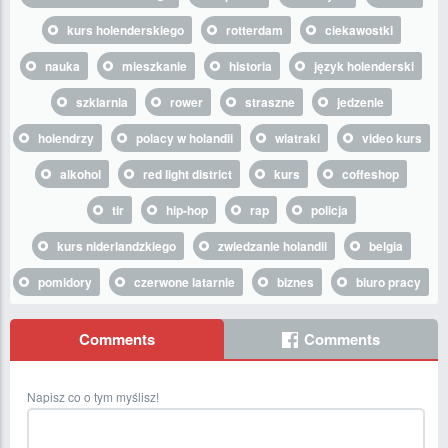
kurs holenderskiego
rotterdam
ciekawostki
nauka
mieszkanie
historia
język holenderski
szklarnia
rower
straszne
jedzenie
holendrzy
polacy w holandii
wiatraki
video kurs
alkohol
red light district
kurs
coffeshop
tir
hip-hop
rap
policja
kurs niderlandzkiego
zwiedzanie holandii
belgia
pomidory
czerwone latarnie
biznes
biuro pracy
Comments
Comments
Napisz co o tym myślisz!