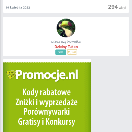
294
wizyt
19 kwietnia 2022
przez użytkownika
Dzielny Tukan
2,376
VIP