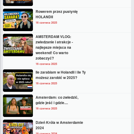
Rowerem przez pustynię
HOLANDII
16 czerwca 2025
AMSTERDAM VLOG:
zwiedzanie i atrakcje -
najlepsze miejsca na
weekend! Co warto
zobaczyć?
16 czerwca 2025
Ile zarabiam w Holandii i ile Ty
możesz zarobić w 2025?
16 czerwca 2025
Amsterdam: co zwiedzić,
gdzie jeść i gdzie....
16 czerwca 2025
Dzień Króla w Amsterdamie
2024
18 czerwca 2024