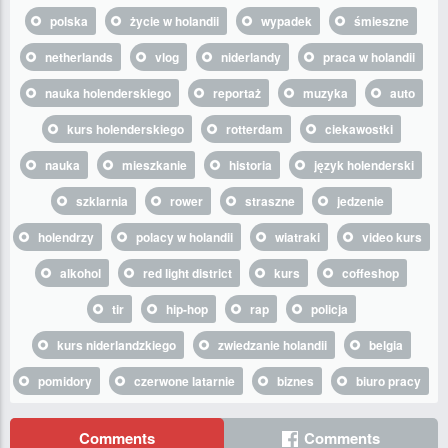
polska
życie w holandii
wypadek
śmieszne
netherlands
vlog
niderlandy
praca w holandii
nauka holenderskiego
reportaż
muzyka
auto
kurs holenderskiego
rotterdam
ciekawostki
nauka
mieszkanie
historia
język holenderski
szklarnia
rower
straszne
jedzenie
holendrzy
polacy w holandii
wiatraki
video kurs
alkohol
red light district
kurs
coffeshop
tir
hip-hop
rap
policja
kurs niderlandzkiego
zwiedzanie holandii
belgia
pomidory
czerwone latarnie
biznes
biuro pracy
Comments
Comments