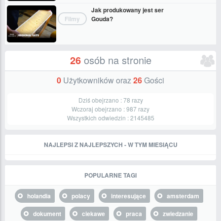
Jak produkowany jest ser
Filmy
Gouda?
26
osób na stronie
0
Użytkowników oraz
26
Gości
Dziś obejrzano :
78
razy
Wczoraj obejrzano :
987
razy
Wszystkich odwiedzin :
2145485
NAJLEPSI Z NAJLEPSZYCH - W TYM MIESIĄCU
POPULARNE TAGI
holandia
polacy
interesujące
amsterdam
dokument
ciekawe
praca
zwiedzanie