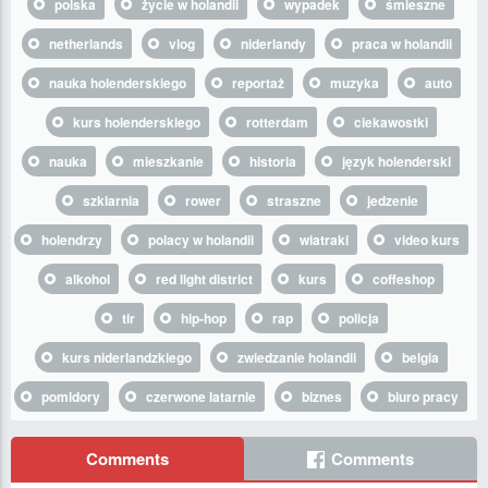
polska
życie w holandii
wypadek
śmieszne
netherlands
vlog
niderlandy
praca w holandii
nauka holenderskiego
reportaż
muzyka
auto
kurs holenderskiego
rotterdam
ciekawostki
nauka
mieszkanie
historia
język holenderski
szklarnia
rower
straszne
jedzenie
holendrzy
polacy w holandii
wiatraki
video kurs
alkohol
red light district
kurs
coffeshop
tir
hip-hop
rap
policja
kurs niderlandzkiego
zwiedzanie holandii
belgia
pomidory
czerwone latarnie
biznes
biuro pracy
Comments
Comments