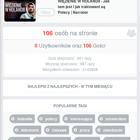
WIĘZIENIE W HOLANDII - Jak
tam jest i jak traktowani są
Filmy
Polacy | Narrator
106
osób na stronie
0
Użytkowników oraz
106
Gości
Dziś obejrzano :
401
razy
Wczoraj obejrzano :
987
razy
Wszystkich odwiedzin :
2145808
NAJLEPSI Z NAJLEPSZYCH - W TYM MIESIĄCU
POPULARNE TAGI
holandia
polacy
interesujące
amsterdam
dokument
ciekawe
praca
zwiedzanie