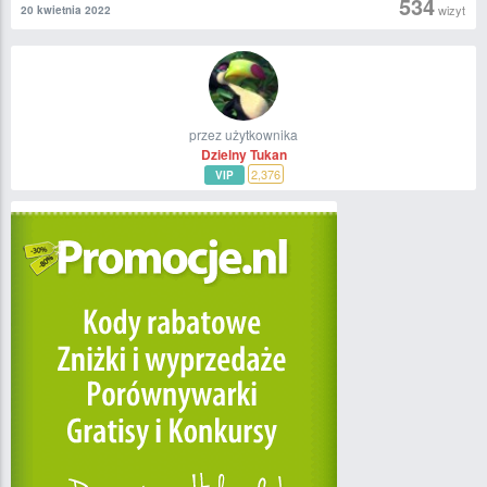
534
wizyt
20 kwietnia 2022
przez użytkownika
Dzielny Tukan
2,376
VIP