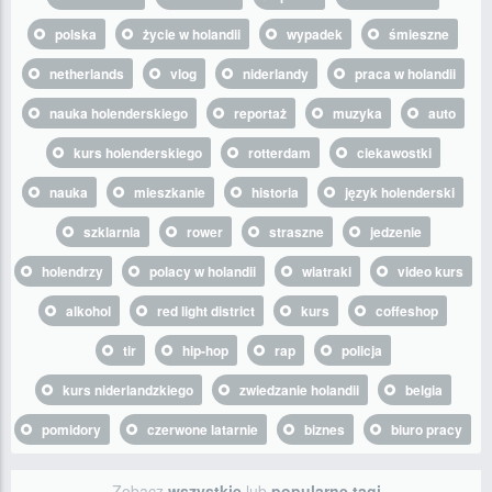
polska
życie w holandii
wypadek
śmieszne
netherlands
vlog
niderlandy
praca w holandii
nauka holenderskiego
reportaż
muzyka
auto
kurs holenderskiego
rotterdam
ciekawostki
nauka
mieszkanie
historia
język holenderski
szklarnia
rower
straszne
jedzenie
holendrzy
polacy w holandii
wiatraki
video kurs
alkohol
red light district
kurs
coffeshop
tir
hip-hop
rap
policja
kurs niderlandzkiego
zwiedzanie holandii
belgia
pomidory
czerwone latarnie
biznes
biuro pracy
Zobacz
wszystkie
lub
popularne tagi