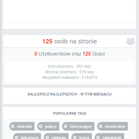
125
osób na stronie
0
Użytkowników oraz
125
Gości
Dziś obejrzano :
553
razy
Wczoraj obejrzano :
575
razy
Wszystkich odwiedzin :
2144973
NAJLEPSI Z NAJLEPSZYCH - W TYM MIESIĄCU
POPULARNE TAGI
holandia
polacy
interesujące
amsterdam
dokument
ciekawe
praca
zwiedzanie