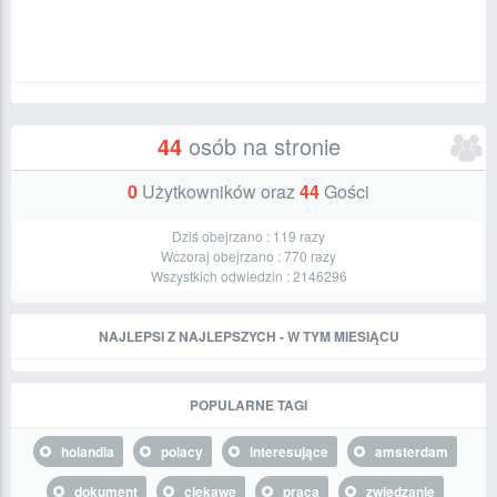
44
osób na stronie
0
Użytkowników oraz
44
Gości
Dziś obejrzano :
119
razy
Wczoraj obejrzano :
770
razy
Wszystkich odwiedzin :
2146296
NAJLEPSI Z NAJLEPSZYCH - W TYM MIESIĄCU
POPULARNE TAGI
holandia
polacy
interesujące
amsterdam
dokument
ciekawe
praca
zwiedzanie