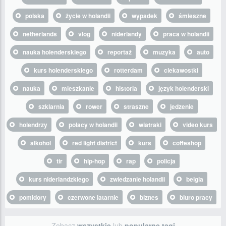
polska
życie w holandii
wypadek
śmieszne
netherlands
vlog
niderlandy
praca w holandii
nauka holenderskiego
reportaż
muzyka
auto
kurs holenderskiego
rotterdam
ciekawostki
nauka
mieszkanie
historia
język holenderski
szklarnia
rower
straszne
jedzenie
holendrzy
polacy w holandii
wiatraki
video kurs
alkohol
red light district
kurs
coffeshop
tir
hip-hop
rap
policja
kurs niderlandzkiego
zwiedzanie holandii
belgia
pomidory
czerwone latarnie
biznes
biuro pracy
Zobacz
wszystkie
lub
popularne tagi