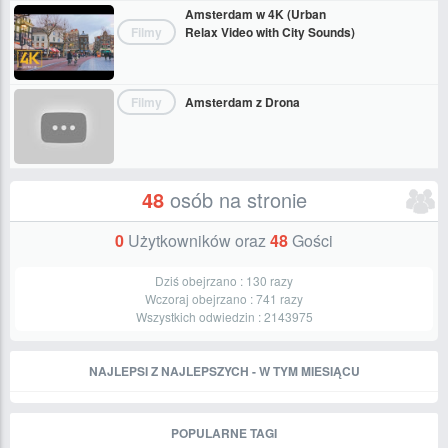
Amsterdam w 4K (Urban
Filmy
Relax Video with City Sounds)
Filmy
Amsterdam z Drona
48
osób na stronie
0
Użytkowników oraz
48
Gości
Dziś obejrzano :
130
razy
Wczoraj obejrzano :
741
razy
Wszystkich odwiedzin :
2143975
NAJLEPSI Z NAJLEPSZYCH - W TYM MIESIĄCU
POPULARNE TAGI