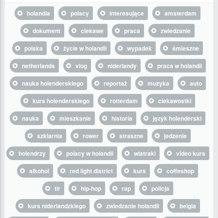
holandia
polacy
interesujące
amsterdam
dokument
ciekawe
praca
zwiedzanie
polska
życie w holandii
wypadek
śmieszne
netherlands
vlog
niderlandy
praca w holandii
nauka holenderskiego
reportaż
muzyka
auto
kurs holenderskiego
rotterdam
ciekawostki
nauka
mieszkanie
historia
język holenderski
szklarnia
rower
straszne
jedzenie
holendrzy
polacy w holandii
wiatraki
video kurs
alkohol
red light district
kurs
coffeshop
tir
hip-hop
rap
policja
kurs niderlandzkiego
zwiedzanie holandii
belgia