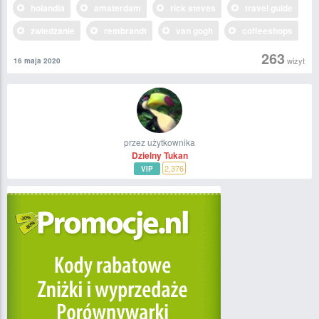
holandia
amsterdam
rick steves
travel guide
zwiedzanie
rembrandt
van gogh
coffeeshops
263
wizyt
16 maja 2020
przez użytkownika
Dzielny Tukan
2,376
VIP