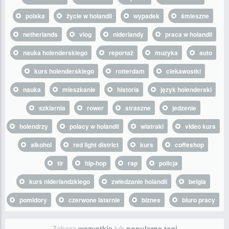
polska
życie w holandii
wypadek
śmieszne
netherlands
vlog
niderlandy
praca w holandii
nauka holenderskiego
reportaż
muzyka
auto
kurs holenderskiego
rotterdam
ciekawostki
nauka
mieszkanie
historia
język holenderski
szklarnia
rower
straszne
jedzenie
holendrzy
polacy w holandii
wiatraki
video kurs
alkohol
red light district
kurs
coffeshop
tir
hip-hop
rap
policja
kurs niderlandzkiego
zwiedzanie holandii
belgia
pomidory
czerwone latarnie
biznes
biuro pracy
Zobacz
wszystkie
lub
popularne tagi