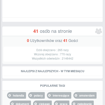
41
osób na stronie
0
Użytkowników oraz
41
Gości
Dziś obejrzano :
265
razy
Wczoraj obejrzano :
770
razy
Wszystkich odwiedzin :
2146442
NAJLEPSI Z NAJLEPSZYCH - W TYM MIESIĄCU
POPULARNE TAGI
holandia
polacy
interesujące
amsterdam
dokument
ciekawe
praca
zwiedzanie