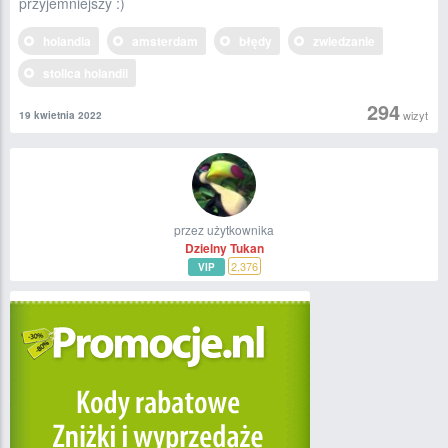
przyjemniejszy :)
holandia
amsterdam
błędy
zwiedzanie
stolica holandii
294
wizyt
19 kwietnia 2022
przez użytkownika
Dzielny Tukan
2,376
VIP