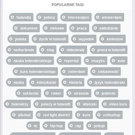
POPULARNE TAGI
holandia
polacy
interesujące
amsterdam
dokument
ciekawe
praca
zwiedzanie
polska
życie w holandii
wypadek
śmieszne
netherlands
vlog
niderlandy
praca w holandii
nauka holenderskiego
reportaż
muzyka
auto
kurs holenderskiego
rotterdam
ciekawostki
nauka
mieszkanie
historia
język holenderski
szklarnia
rower
straszne
jedzenie
holendrzy
polacy w holandii
wiatraki
video kurs
alkohol
red light district
kurs
coffeshop
tir
hip-hop
rap
policja