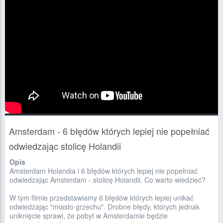
Amsterdam - 6 błędów których lepiej nie popełniać
odwiedzając stolicę Holandii
Opis
Amsterdam Holandia i 6 błędów których lepiej nie popełniać
odwiedzając Amsterdam - stolicę Holandii. Co warto wiedzieć?
W tym filmie przedstawiamy 6 błędów których lepiej unikać
odwiedzając "miasto grzechu". Drobne błędy, których jednak
uniknięcie sprawi, że pobyt w Amsterdamie będzie