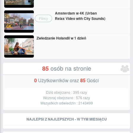
Amsterdam w 4K (Urban
Filmy
Relax Video with City Sounds)
Zwiedzanie Holandii w 1 dzień
85
osób na stronie
0
Użytkowników oraz
85
Gości
Dziś obejrzano :
395
razy
Wczoraj obejrzano :
576
razy
Wszystkich odwiedzin :
2143499
NAJLEPSI Z NAJLEPSZYCH - W TYM MIESIĄCU