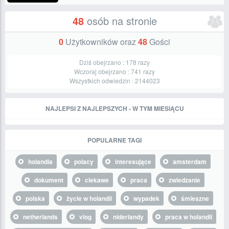
48
osób na stronie
0
Użytkowników oraz
48
Gości
Dziś obejrzano :
178
razy
Wczoraj obejrzano :
741
razy
Wszystkich odwiedzin :
2144023
NAJLEPSI Z NAJLEPSZYCH - W TYM MIESIĄCU
POPULARNE TAGI
holandia
polacy
interesujące
amsterdam
dokument
ciekawe
praca
zwiedzanie
polska
życie w holandii
wypadek
śmieszne
netherlands
vlog
niderlandy
praca w holandii