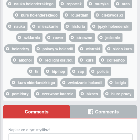
nauka holenderskiego
reportaż
muzyka
auto
kurs holenderskiego
rotterdam
ciekawostki
nauka
mieszkanie
historia
język holenderski
szklarnia
rower
straszne
jedzenie
holendrzy
polacy w holandii
wiatraki
video kurs
alkohol
red light district
kurs
coffeshop
tir
hip-hop
rap
policja
kurs niderlandzkiego
zwiedzanie holandii
belgia
pomidory
czerwone latarnie
biznes
biuro pracy
Comments
Comments
Napisz co o tym myślisz!