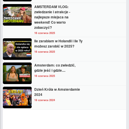
AMSTERDAM VLOG:
zwiedzanie i atrakcje -
najlepsze miejsca na
weekend! Co warto
zobaczyć?
16 czerwca 2025
Ile zarabiam w Holandii i ile Ty
możesz zarobić w 2025?
16 czerwca 2025
Amsterdam: co zwiedzić,
gdzie jeść i gdzie....
16 czerwca 2025
Dzień Króla w Amsterdamie
2024
18 czerwca 2024