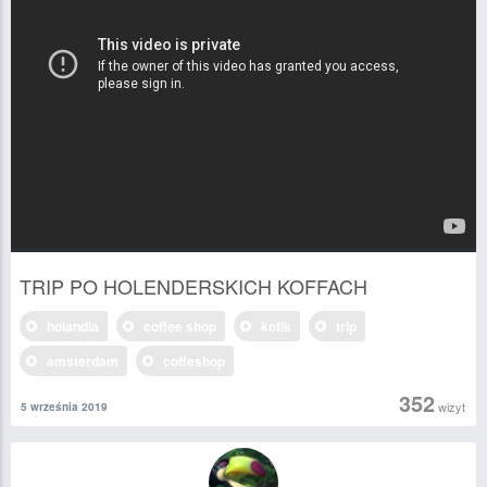
TRIP PO HOLENDERSKICH KOFFACH
holandia
coffee shop
kofik
trip
amsterdam
coffeshop
352
wizyt
5 września 2019