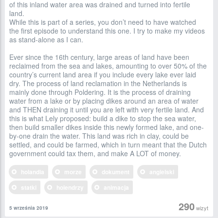
of this inland water area was drained and turned into fertile
land.
While this is part of a series, you don’t need to have watched
the first episode to understand this one. I try to make my videos
as stand-alone as I can.
Ever since the 16th century, large areas of land have been
reclaimed from the sea and lakes, amounting to over 50% of the
country’s current land area if you include every lake ever laid
dry. The process of land reclamation in the Netherlands is
mainly done through Poldering. It is the process of draining
water from a lake or by placing dikes around an area of water
and THEN draining it until you are left with very fertile land. And
this is what Lely proposed: build a dike to stop the sea water,
then build smaller dikes inside this newly formed lake, and one-
by-one drain the water. This land was rich in clay, could be
settled, and could be farmed, which in turn meant that the Dutch
government could tax them, and make A LOT of money.
holandia
morze
dokument
angielski
statki
holendrzy
animacja
290
wizyt
5 września 2019