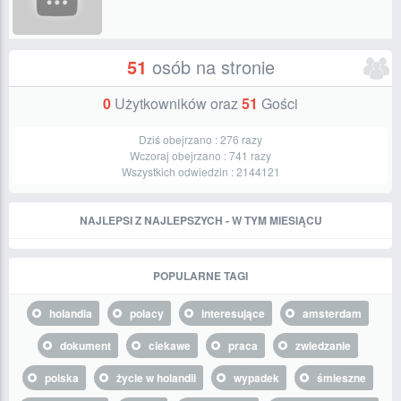
51
osób na stronie
0
Użytkowników oraz
51
Gości
Dziś obejrzano :
276
razy
Wczoraj obejrzano :
741
razy
Wszystkich odwiedzin :
2144121
NAJLEPSI Z NAJLEPSZYCH - W TYM MIESIĄCU
POPULARNE TAGI
holandia
polacy
interesujące
amsterdam
dokument
ciekawe
praca
zwiedzanie
polska
życie w holandii
wypadek
śmieszne