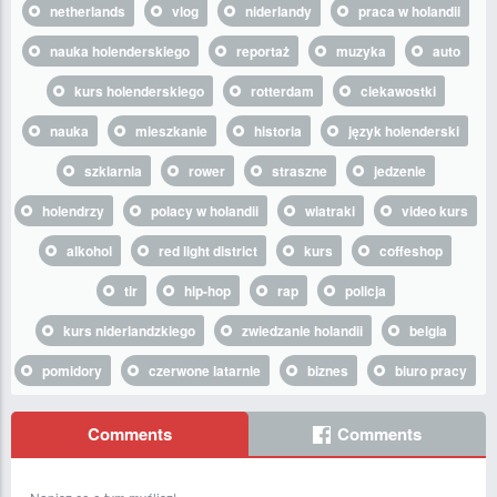
netherlands
vlog
niderlandy
praca w holandii
nauka holenderskiego
reportaż
muzyka
auto
kurs holenderskiego
rotterdam
ciekawostki
nauka
mieszkanie
historia
język holenderski
szklarnia
rower
straszne
jedzenie
holendrzy
polacy w holandii
wiatraki
video kurs
alkohol
red light district
kurs
coffeshop
tir
hip-hop
rap
policja
kurs niderlandzkiego
zwiedzanie holandii
belgia
pomidory
czerwone latarnie
biznes
biuro pracy
Comments
Comments