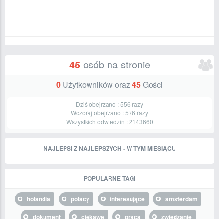
45
osób na stronie
0
Użytkowników oraz
45
Gości
Dziś obejrzano :
556
razy
Wczoraj obejrzano :
576
razy
Wszystkich odwiedzin :
2143660
NAJLEPSI Z NAJLEPSZYCH - W TYM MIESIĄCU
POPULARNE TAGI
holandia
polacy
interesujące
amsterdam
dokument
ciekawe
praca
zwiedzanie