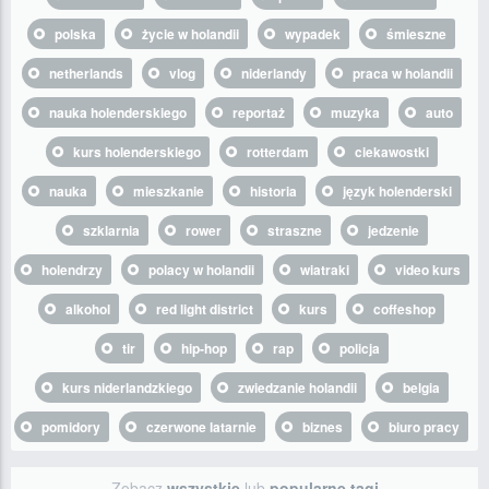
polska
życie w holandii
wypadek
śmieszne
netherlands
vlog
niderlandy
praca w holandii
nauka holenderskiego
reportaż
muzyka
auto
kurs holenderskiego
rotterdam
ciekawostki
nauka
mieszkanie
historia
język holenderski
szklarnia
rower
straszne
jedzenie
holendrzy
polacy w holandii
wiatraki
video kurs
alkohol
red light district
kurs
coffeshop
tir
hip-hop
rap
policja
kurs niderlandzkiego
zwiedzanie holandii
belgia
pomidory
czerwone latarnie
biznes
biuro pracy
Zobacz
wszystkie
lub
popularne tagi