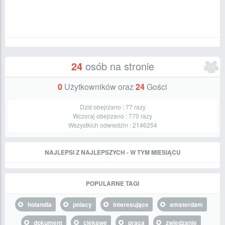
24
osób na stronie
0
Użytkowników oraz
24
Gości
Dziś obejrzano :
77
razy
Wczoraj obejrzano :
770
razy
Wszystkich odwiedzin :
2146254
NAJLEPSI Z NAJLEPSZYCH - W TYM MIESIĄCU
POPULARNE TAGI
holandia
polacy
interesujące
amsterdam
dokument
ciekawe
praca
zwiedzanie