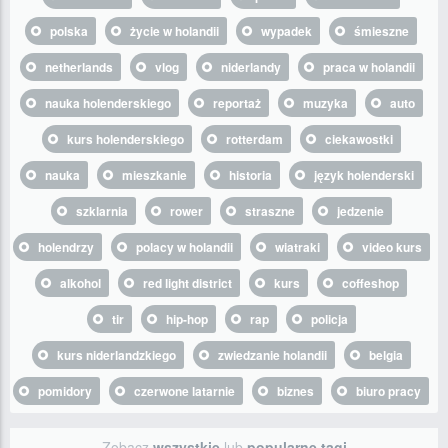
polska
życie w holandii
wypadek
śmieszne
netherlands
vlog
niderlandy
praca w holandii
nauka holenderskiego
reportaż
muzyka
auto
kurs holenderskiego
rotterdam
ciekawostki
nauka
mieszkanie
historia
język holenderski
szklarnia
rower
straszne
jedzenie
holendrzy
polacy w holandii
wiatraki
video kurs
alkohol
red light district
kurs
coffeshop
tir
hip-hop
rap
policja
kurs niderlandzkiego
zwiedzanie holandii
belgia
pomidory
czerwone latarnie
biznes
biuro pracy
Zobacz
wszystkie
lub
popularne tagi