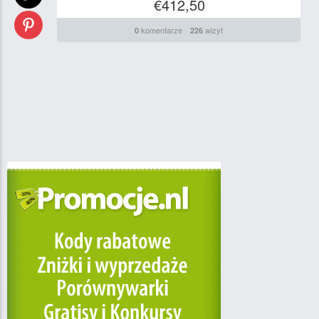
€412,50
komentarze
wizyt
0
226