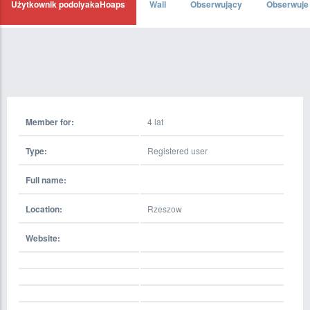
Użytkownik podolyakaHoaps
Wall
Obserwujący
Obserwuje
Member for:
4 lat
Type:
Registered user
Full name:
Location:
Rzeszow
Website: