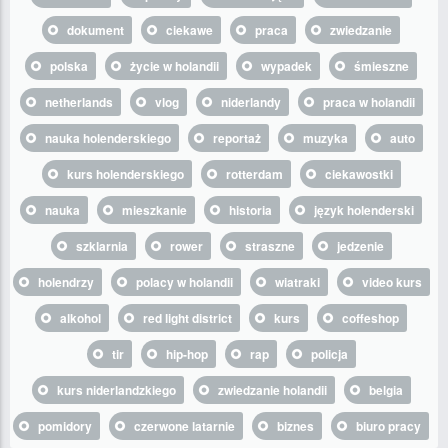
dokument
ciekawe
praca
zwiedzanie
polska
życie w holandii
wypadek
śmieszne
netherlands
vlog
niderlandy
praca w holandii
nauka holenderskiego
reportaż
muzyka
auto
kurs holenderskiego
rotterdam
ciekawostki
nauka
mieszkanie
historia
język holenderski
szklarnia
rower
straszne
jedzenie
holendrzy
polacy w holandii
wiatraki
video kurs
alkohol
red light district
kurs
coffeshop
tir
hip-hop
rap
policja
kurs niderlandzkiego
zwiedzanie holandii
belgia
pomidory
czerwone latarnie
biznes
biuro pracy