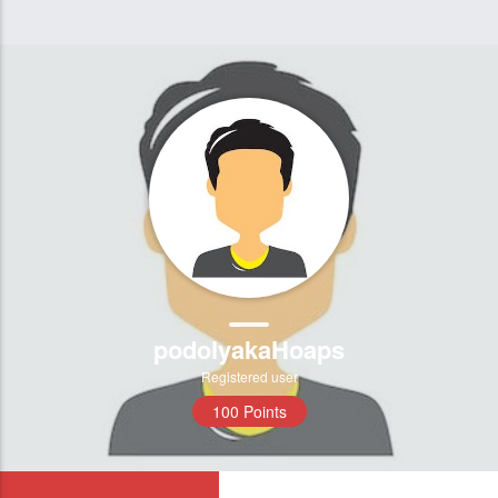
podolyakaHoaps
Registered user
100 Points