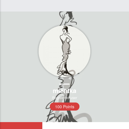
mientka
Registered user
100 Points