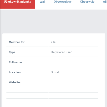
Użytkownik mientka
Wall
Obserwujący
Obserwuje
Al
Member for:
9 lat
Type:
Registered user
Full name:
Location:
Boxtel
Website: