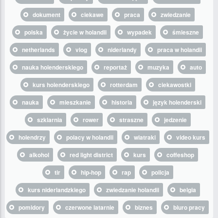
dokument
ciekawe
praca
zwiedzanie
polska
życie w holandii
wypadek
śmieszne
netherlands
vlog
niderlandy
praca w holandii
nauka holenderskiego
reportaż
muzyka
auto
kurs holenderskiego
rotterdam
ciekawostki
nauka
mieszkanie
historia
język holenderski
szklarnia
rower
straszne
jedzenie
holendrzy
polacy w holandii
wiatraki
video kurs
alkohol
red light district
kurs
coffeshop
tir
hip-hop
rap
policja
kurs niderlandzkiego
zwiedzanie holandii
belgia
pomidory
czerwone latarnie
biznes
biuro pracy