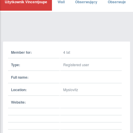
Użytkownik Vincentjoupe
Wall
Obserwujący
Obserwuje
Member for:
4 lat
Type:
Registered user
Full name:
Location:
Myslovitz
Website: