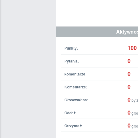
Aktywno
100
Punkty:
0
Pytania:
0
komentarze:
0
Komentarze:
0
Głosował na:
pyt
0
Oddał:
gło
0
Otrzymał:
gło