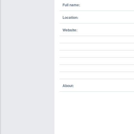
Full name:
Location:
Website:
About: