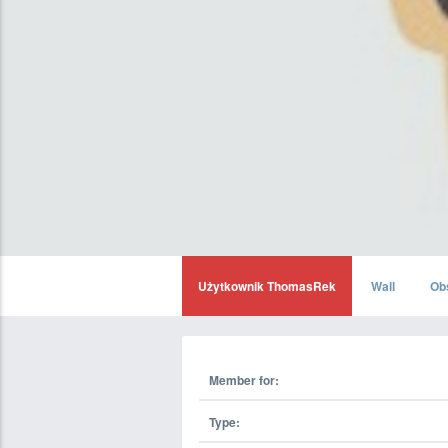
Użytkownik ThomasRek
Wall
Ob
Member for:
Type: