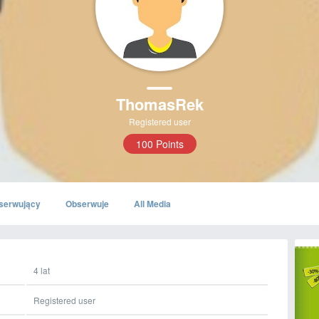
ThomasRek
Registered user
100 Points
serwujący
Obserwuje
All Media
4 lat
Registered user