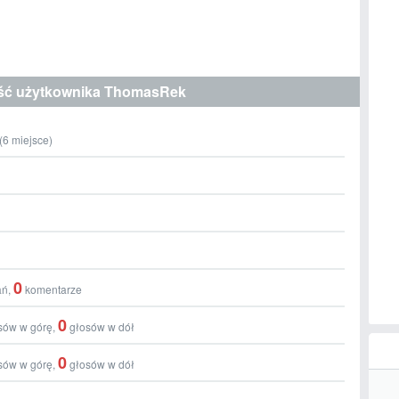
ść użytkownika ThomasRek
(
6
miejsce)
0
ań,
komentarze
0
sów w górę,
głosów w dół
0
sów w górę,
głosów w dół