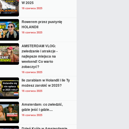
W 2025
16 czerwca 2025
Rowerem przez pustynię
HOLANDII
16 czerwca 2025
AMSTERDAM VLOG:
zwiedzanie i atrakcje -
najlepsze miejsca na
weekend! Co warto
zobaczyć?
16 czerwca 2025
Ile zarabiam w Holandii i ile Ty
możesz zarobić w 2025?
16 czerwca 2025
Amsterdam: co zwiedzić,
gdzie jeść i gdzie....
16 czerwca 2025
Dzień Króla w Amsterdamie