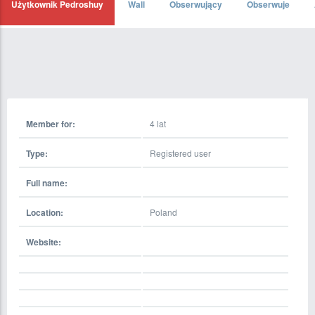
Użytkownik Pedroshuy
Wall
Obserwujący
Obserwuje
Member for:
4 lat
Type:
Registered user
Full name:
Location:
Poland
Website: