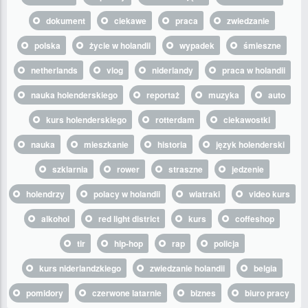
dokument
ciekawe
praca
zwiedzanie
polska
życie w holandii
wypadek
śmieszne
netherlands
vlog
niderlandy
praca w holandii
nauka holenderskiego
reportaż
muzyka
auto
kurs holenderskiego
rotterdam
ciekawostki
nauka
mieszkanie
historia
język holenderski
szklarnia
rower
straszne
jedzenie
holendrzy
polacy w holandii
wiatraki
video kurs
alkohol
red light district
kurs
coffeshop
tir
hip-hop
rap
policja
kurs niderlandzkiego
zwiedzanie holandii
belgia
pomidory
czerwone latarnie
biznes
biuro pracy