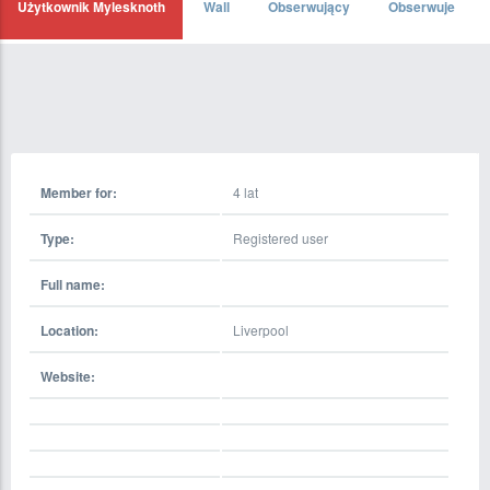
Użytkownik Mylesknoth
Wall
Obserwujący
Obserwuje
Member for:
4 lat
Type:
Registered user
Full name:
Location:
Liverpool
Website: