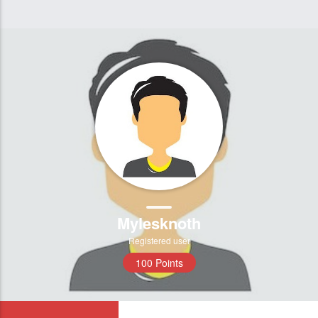
Mylesknoth
Registered user
100 Points