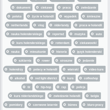
dokument
ciekawe
praca
zwiedzanie
polska
życie w holandii
wypadek
śmieszne
netherlands
vlog
niderlandy
praca w holandii
nauka holenderskiego
reportaż
muzyka
auto
kurs holenderskiego
rotterdam
ciekawostki
nauka
mieszkanie
historia
język holenderski
szklarnia
rower
straszne
jedzenie
holendrzy
polacy w holandii
wiatraki
video kurs
alkohol
red light district
kurs
coffeshop
tir
hip-hop
rap
policja
kurs niderlandzkiego
zwiedzanie holandii
belgia
pomidory
czerwone latarnie
biznes
biuro pracy