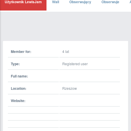
Użytkownik LewisJam
Wall
Obserwujący
Obserwuje
Member for:
4 lat
Type:
Registered user
Full name:
Location:
Rzeszow
Website: