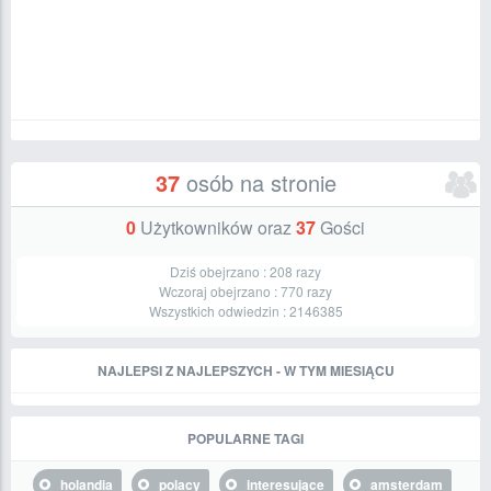
37
osób na stronie
0
Użytkowników oraz
37
Gości
Dziś obejrzano :
208
razy
Wczoraj obejrzano :
770
razy
Wszystkich odwiedzin :
2146385
NAJLEPSI Z NAJLEPSZYCH - W TYM MIESIĄCU
POPULARNE TAGI
holandia
polacy
interesujące
amsterdam