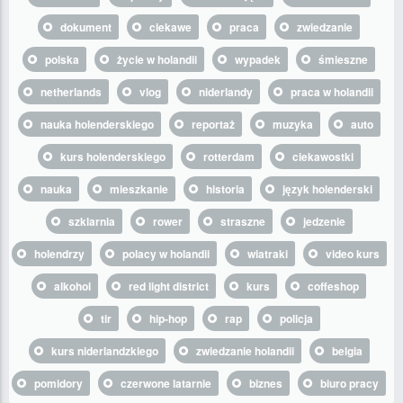
dokument
ciekawe
praca
zwiedzanie
polska
życie w holandii
wypadek
śmieszne
netherlands
vlog
niderlandy
praca w holandii
nauka holenderskiego
reportaż
muzyka
auto
kurs holenderskiego
rotterdam
ciekawostki
nauka
mieszkanie
historia
język holenderski
szklarnia
rower
straszne
jedzenie
holendrzy
polacy w holandii
wiatraki
video kurs
alkohol
red light district
kurs
coffeshop
tir
hip-hop
rap
policja
kurs niderlandzkiego
zwiedzanie holandii
belgia
pomidory
czerwone latarnie
biznes
biuro pracy