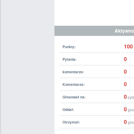
Aktywnoś
100
Punkty:
0
Pytania:
0
komentarze:
0
Komentarze:
0
Głosował na:
pyt
0
Oddał:
gło
0
Otrzymał:
gło