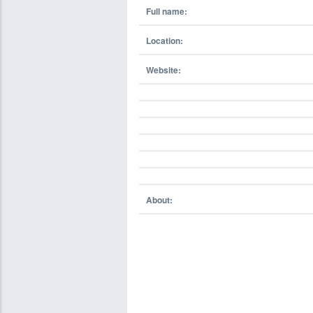
Full name:
Location:
Website:
About: