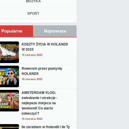
MUZYKA
SPORT
Popularne
Najnowsze
KOSZTY ŻYCIA W HOLANDII
W 2025
16 czerwca 2025
Rowerem przez pustynię
HOLANDII
16 czerwca 2025
AMSTERDAM VLOG:
zwiedzanie i atrakcje -
najlepsze miejsca na
weekend! Co warto
zobaczyć?
16 czerwca 2025
Ile zarabiam w Holandii i ile Ty