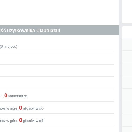
ć użytkownika Claudiafali
(
6
miejsce)
0
ań,
komentarze
0
sów w górę,
głosów w dół
0
sów w górę,
głosów w dół