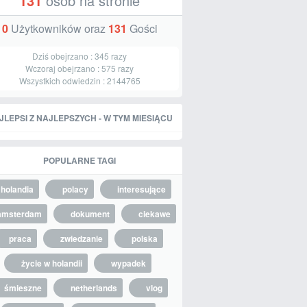
131
osób na stronie
0
Użytkowników oraz
131
Gości
Dziś obejrzano :
345
razy
Wczoraj obejrzano :
575
razy
Wszystkich odwiedzin :
2144765
JLEPSI Z NAJLEPSZYCH - W TYM MIESIĄCU
POPULARNE TAGI
holandia
polacy
interesujące
amsterdam
dokument
ciekawe
praca
zwiedzanie
polska
życie w holandii
wypadek
śmieszne
netherlands
vlog