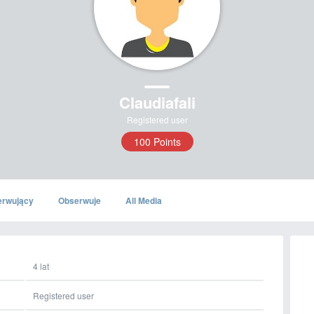
Claudiafali
Registered user
100 Points
erwujący
Obserwuje
All Media
4 lat
Registered user