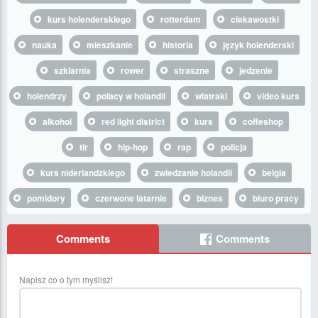
kurs holenderskiego
rotterdam
ciekawostki
nauka
mieszkanie
historia
język holenderski
szklarnia
rower
straszne
jedzenie
holendrzy
polacy w holandii
wiatraki
video kurs
alkohol
red light district
kurs
coffeshop
tir
hip-hop
rap
policja
kurs niderlandzkiego
zwiedzanie holandii
belgia
pomidory
czerwone latarnie
biznes
biuro pracy
Comments
Comments
Napisz co o tym myślisz!