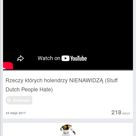
Rzeczy których holendrzy NIENAWIDZĄ (Stuff
Dutch People Hate)
#holandia
218
wizyt
24 maja 2017