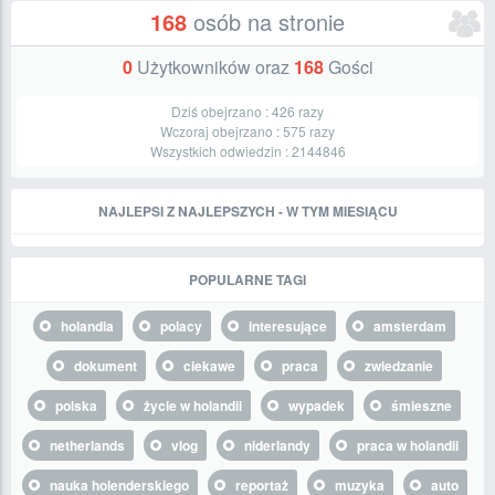
168
osób na stronie
0
Użytkowników oraz
168
Gości
Dziś obejrzano :
426
razy
Wczoraj obejrzano :
575
razy
Wszystkich odwiedzin :
2144846
NAJLEPSI Z NAJLEPSZYCH - W TYM MIESIĄCU
POPULARNE TAGI
holandia
polacy
interesujące
amsterdam
dokument
ciekawe
praca
zwiedzanie
polska
życie w holandii
wypadek
śmieszne
netherlands
vlog
niderlandy
praca w holandii
nauka holenderskiego
reportaż
muzyka
auto