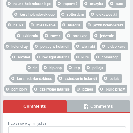
nauka holenderskiego
reportaż
muzyka
auto
kurs holenderskiego
rotterdam
ciekawostki
nauka
mieszkanie
historia
język holenderski
szklarnia
rower
straszne
jedzenie
holendrzy
polacy w holandii
wiatraki
video kurs
alkohol
red light district
kurs
coffeshop
tir
hip-hop
rap
policja
kurs niderlandzkiego
zwiedzanie holandii
belgia
pomidory
czerwone latarnie
biznes
biuro pracy
Comments
Comments
Napisz co o tym myślisz!