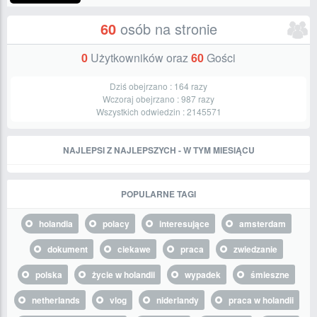
60
osób na stronie
0
Użytkowników oraz
60
Gości
Dziś obejrzano :
164
razy
Wczoraj obejrzano :
987
razy
Wszystkich odwiedzin :
2145571
NAJLEPSI Z NAJLEPSZYCH - W TYM MIESIĄCU
POPULARNE TAGI
holandia
polacy
interesujące
amsterdam
dokument
ciekawe
praca
zwiedzanie
polska
życie w holandii
wypadek
śmieszne
netherlands
vlog
niderlandy
praca w holandii