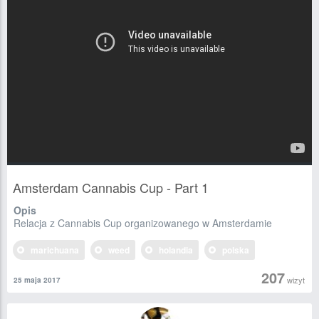
Amsterdam Cannabis Cup - Part 1
Opis
Relacja z Cannabis Cup organizowanego w Amsterdamie
marichuana
weed
holandia
polska
207
wizyt
25 maja 2017