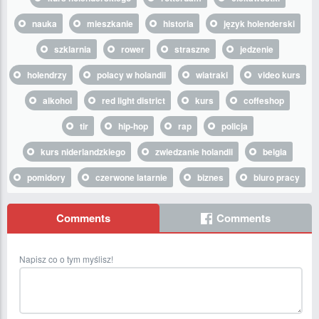
nauka
mieszkanie
historia
język holenderski
szklarnia
rower
straszne
jedzenie
holendrzy
polacy w holandii
wiatraki
video kurs
alkohol
red light district
kurs
coffeshop
tir
hip-hop
rap
policja
kurs niderlandzkiego
zwiedzanie holandii
belgia
pomidory
czerwone latarnie
biznes
biuro pracy
Comments
Comments
Napisz co o tym myślisz!