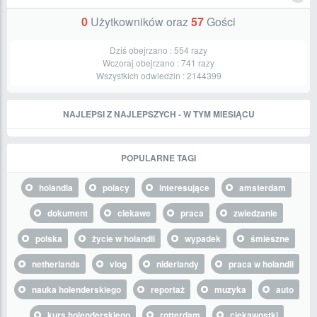
0
Użytkowników oraz
57
Gości
Dziś obejrzano :
554
razy
Wczoraj obejrzano :
741
razy
Wszystkich odwiedzin :
2144399
NAJLEPSI Z NAJLEPSZYCH - W TYM MIESIĄCU
POPULARNE TAGI
holandia
polacy
interesujące
amsterdam
dokument
ciekawe
praca
zwiedzanie
polska
życie w holandii
wypadek
śmieszne
netherlands
vlog
niderlandy
praca w holandii
nauka holenderskiego
reportaż
muzyka
auto
kurs holenderskiego
rotterdam
ciekawostki