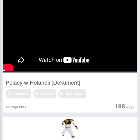
Polacy w Holandii [Dokument]
holandia
polska
dokument
198
wizyt
25 maja 2017