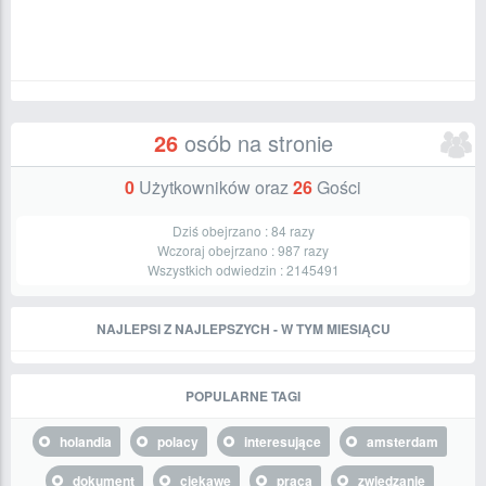
26
osób na stronie
0
Użytkowników oraz
26
Gości
Dziś obejrzano :
84
razy
Wczoraj obejrzano :
987
razy
Wszystkich odwiedzin :
2145491
NAJLEPSI Z NAJLEPSZYCH - W TYM MIESIĄCU
POPULARNE TAGI
holandia
polacy
interesujące
amsterdam
dokument
ciekawe
praca
zwiedzanie