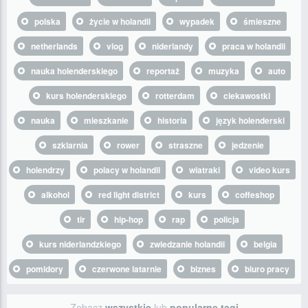
polska
życie w holandii
wypadek
śmieszne
netherlands
vlog
niderlandy
praca w holandii
nauka holenderskiego
reportaż
muzyka
auto
kurs holenderskiego
rotterdam
ciekawostki
nauka
mieszkanie
historia
język holenderski
szklarnia
rower
straszne
jedzenie
holendrzy
polacy w holandii
wiatraki
video kurs
alkohol
red light district
kurs
coffeshop
tir
hip-hop
rap
policja
kurs niderlandzkiego
zwiedzanie holandii
belgia
pomidory
czerwone latarnie
biznes
biuro pracy
Zobacz
wszystkie
lub
popularne tagi