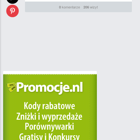
komentarze
wizyt
0
206