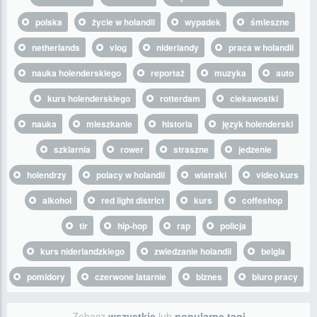
polska
życie w holandii
wypadek
śmieszne
netherlands
vlog
niderlandy
praca w holandii
nauka holenderskiego
reportaż
muzyka
auto
kurs holenderskiego
rotterdam
ciekawostki
nauka
mieszkanie
historia
język holenderski
szklarnia
rower
straszne
jedzenie
holendrzy
polacy w holandii
wiatraki
video kurs
alkohol
red light district
kurs
coffeshop
tir
hip-hop
rap
policja
kurs niderlandzkiego
zwiedzanie holandii
belgia
pomidory
czerwone latarnie
biznes
biuro pracy
Zobacz
wszystkie
lub
popularne tagi