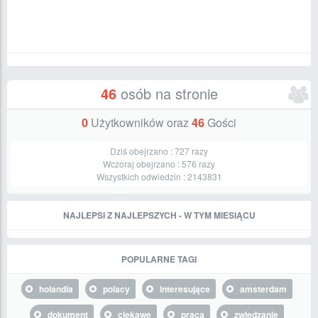
46
osób na stronie
0
Użytkowników oraz
46
Gości
Dziś obejrzano :
727
razy
Wczoraj obejrzano :
576
razy
Wszystkich odwiedzin :
2143831
NAJLEPSI Z NAJLEPSZYCH - W TYM MIESIĄCU
POPULARNE TAGI
holandia
polacy
interesujące
amsterdam
dokument
ciekawe
praca
zwiedzanie