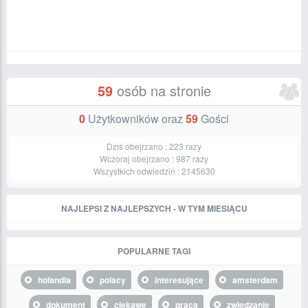
59
osób na stronie
0
Użytkowników oraz
59
Gości
Dziś obejrzano :
223
razy
Wczoraj obejrzano :
987
razy
Wszystkich odwiedzin :
2145630
NAJLEPSI Z NAJLEPSZYCH - W TYM MIESIĄCU
POPULARNE TAGI
holandia
polacy
interesujące
amsterdam
dokument
ciekawe
praca
zwiedzanie