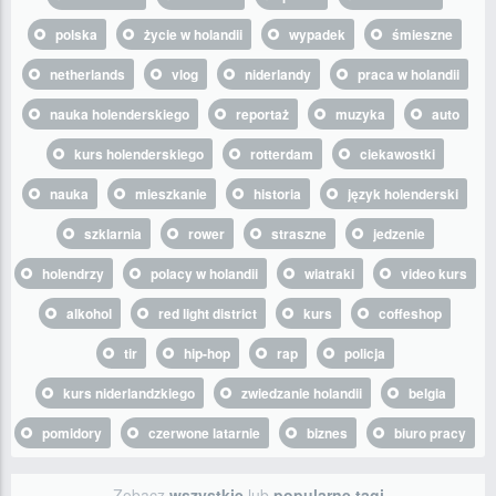
polska
życie w holandii
wypadek
śmieszne
netherlands
vlog
niderlandy
praca w holandii
nauka holenderskiego
reportaż
muzyka
auto
kurs holenderskiego
rotterdam
ciekawostki
nauka
mieszkanie
historia
język holenderski
szklarnia
rower
straszne
jedzenie
holendrzy
polacy w holandii
wiatraki
video kurs
alkohol
red light district
kurs
coffeshop
tir
hip-hop
rap
policja
kurs niderlandzkiego
zwiedzanie holandii
belgia
pomidory
czerwone latarnie
biznes
biuro pracy
Zobacz
wszystkie
lub
popularne tagi