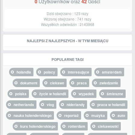
0
Użytkowników oraz
42
Gości
Dziś obejrzano :
123
razy
Wczoraj obejrzano :
741
razy
Wszystkich odwiedzin :
2143968
NAJLEPSI Z NAJLEPSZYCH - W TYM MIESIĄCU
POPULARNE TAGI
holandia
polacy
interesujące
amsterdam
dokument
ciekawe
praca
zwiedzanie
polska
życie w holandii
wypadek
śmieszne
netherlands
vlog
niderlandy
praca w holandii
nauka holenderskiego
reportaż
muzyka
auto
kurs holenderskiego
rotterdam
ciekawostki