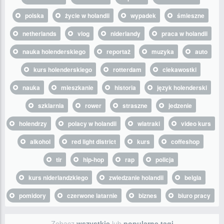
polska
życie w holandii
wypadek
śmieszne
netherlands
vlog
niderlandy
praca w holandii
nauka holenderskiego
reportaż
muzyka
auto
kurs holenderskiego
rotterdam
ciekawostki
nauka
mieszkanie
historia
język holenderski
szklarnia
rower
straszne
jedzenie
holendrzy
polacy w holandii
wiatraki
video kurs
alkohol
red light district
kurs
coffeshop
tir
hip-hop
rap
policja
kurs niderlandzkiego
zwiedzanie holandii
belgia
pomidory
czerwone latarnie
biznes
biuro pracy
Zobacz
wszystkie
lub
popularne tagi