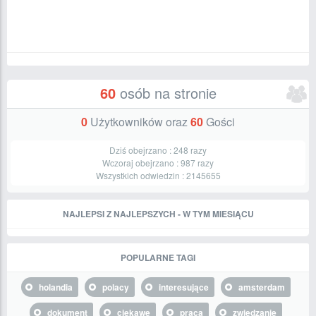
60
osób na stronie
0
Użytkowników oraz
60
Gości
Dziś obejrzano :
248
razy
Wczoraj obejrzano :
987
razy
Wszystkich odwiedzin :
2145655
NAJLEPSI Z NAJLEPSZYCH - W TYM MIESIĄCU
POPULARNE TAGI
holandia
polacy
interesujące
amsterdam
dokument
ciekawe
praca
zwiedzanie