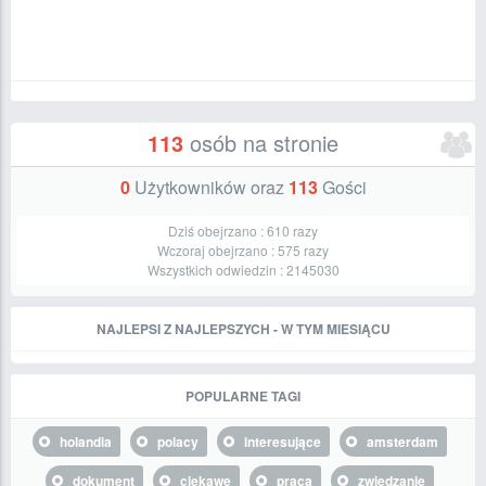
113
osób na stronie
0
Użytkowników oraz
113
Gości
Dziś obejrzano :
610
razy
Wczoraj obejrzano :
575
razy
Wszystkich odwiedzin :
2145030
NAJLEPSI Z NAJLEPSZYCH - W TYM MIESIĄCU
POPULARNE TAGI
holandia
polacy
interesujące
amsterdam
dokument
ciekawe
praca
zwiedzanie