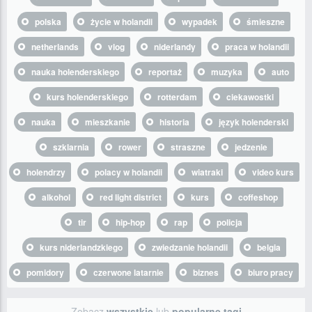
polska
życie w holandii
wypadek
śmieszne
netherlands
vlog
niderlandy
praca w holandii
nauka holenderskiego
reportaż
muzyka
auto
kurs holenderskiego
rotterdam
ciekawostki
nauka
mieszkanie
historia
język holenderski
szklarnia
rower
straszne
jedzenie
holendrzy
polacy w holandii
wiatraki
video kurs
alkohol
red light district
kurs
coffeshop
tir
hip-hop
rap
policja
kurs niderlandzkiego
zwiedzanie holandii
belgia
pomidory
czerwone latarnie
biznes
biuro pracy
Zobacz
wszystkie
lub
popularne tagi