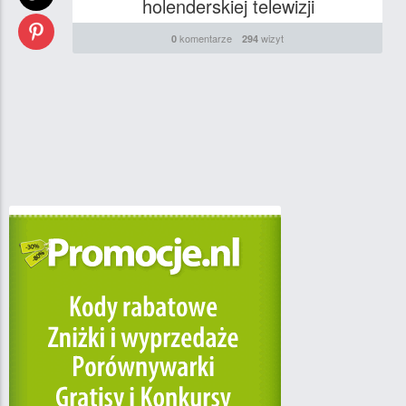
holenderskiej telewizji
komentarze
wizyt
0
294