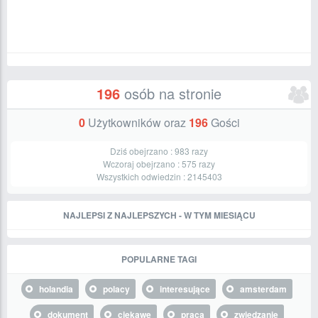
196
osób na stronie
0
Użytkowników oraz
196
Gości
Dziś obejrzano :
983
razy
Wczoraj obejrzano :
575
razy
Wszystkich odwiedzin :
2145403
NAJLEPSI Z NAJLEPSZYCH - W TYM MIESIĄCU
POPULARNE TAGI
holandia
polacy
interesujące
amsterdam
dokument
ciekawe
praca
zwiedzanie