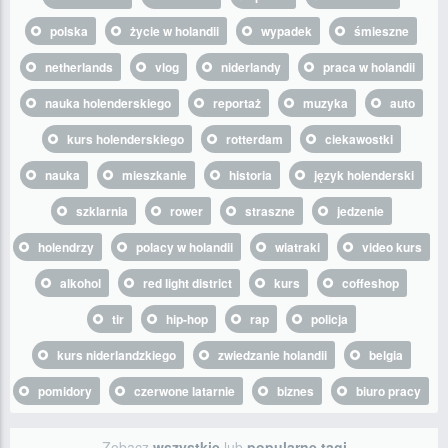
polska
życie w holandii
wypadek
śmieszne
netherlands
vlog
niderlandy
praca w holandii
nauka holenderskiego
reportaż
muzyka
auto
kurs holenderskiego
rotterdam
ciekawostki
nauka
mieszkanie
historia
język holenderski
szklarnia
rower
straszne
jedzenie
holendrzy
polacy w holandii
wiatraki
video kurs
alkohol
red light district
kurs
coffeshop
tir
hip-hop
rap
policja
kurs niderlandzkiego
zwiedzanie holandii
belgia
pomidory
czerwone latarnie
biznes
biuro pracy
Zobacz
wszystkie
lub
popularne tagi