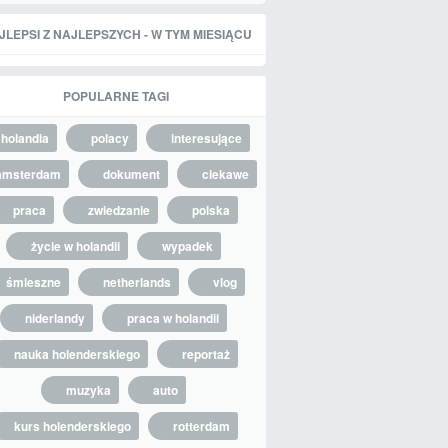
JLEPSI Z NAJLEPSZYCH - W TYM MIESIĄCU
POPULARNE TAGI
holandia
polacy
interesujące
amsterdam
dokument
ciekawe
praca
zwiedzanie
polska
życie w holandii
wypadek
śmieszne
netherlands
vlog
niderlandy
praca w holandii
nauka holenderskiego
reportaż
muzyka
auto
kurs holenderskiego
rotterdam