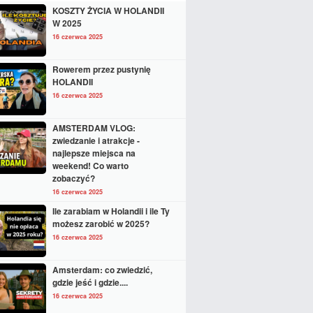
KOSZTY ŻYCIA W HOLANDII
W 2025
16 czerwca 2025
Rowerem przez pustynię
HOLANDII
16 czerwca 2025
AMSTERDAM VLOG:
zwiedzanie i atrakcje -
najlepsze miejsca na
weekend! Co warto
zobaczyć?
16 czerwca 2025
Ile zarabiam w Holandii i ile Ty
możesz zarobić w 2025?
16 czerwca 2025
Amsterdam: co zwiedzić,
gdzie jeść i gdzie....
16 czerwca 2025