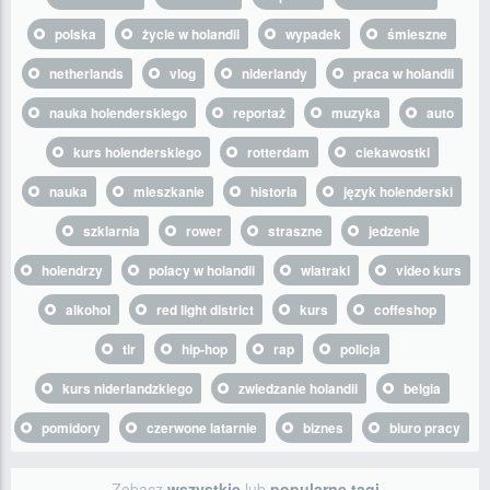
polska
życie w holandii
wypadek
śmieszne
netherlands
vlog
niderlandy
praca w holandii
nauka holenderskiego
reportaż
muzyka
auto
kurs holenderskiego
rotterdam
ciekawostki
nauka
mieszkanie
historia
język holenderski
szklarnia
rower
straszne
jedzenie
holendrzy
polacy w holandii
wiatraki
video kurs
alkohol
red light district
kurs
coffeshop
tir
hip-hop
rap
policja
kurs niderlandzkiego
zwiedzanie holandii
belgia
pomidory
czerwone latarnie
biznes
biuro pracy
Zobacz
wszystkie
lub
popularne tagi