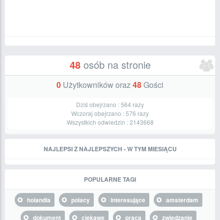
48
osób na stronie
0
Użytkowników oraz
48
Gości
Dziś obejrzano :
564
razy
Wczoraj obejrzano :
576
razy
Wszystkich odwiedzin :
2143668
NAJLEPSI Z NAJLEPSZYCH - W TYM MIESIĄCU
POPULARNE TAGI
holandia
polacy
interesujące
amsterdam
dokument
ciekawe
praca
zwiedzanie