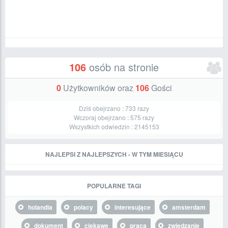
106
osób na stronie
0
Użytkowników oraz
106
Gości
Dziś obejrzano :
733
razy
Wczoraj obejrzano :
575
razy
Wszystkich odwiedzin :
2145153
NAJLEPSI Z NAJLEPSZYCH - W TYM MIESIĄCU
POPULARNE TAGI
holandia
polacy
interesujące
amsterdam
dokument
ciekawe
praca
zwiedzanie