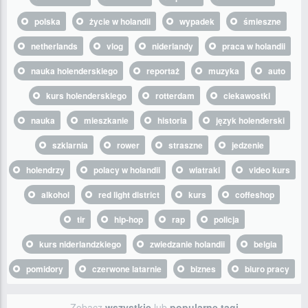
polska
życie w holandii
wypadek
śmieszne
netherlands
vlog
niderlandy
praca w holandii
nauka holenderskiego
reportaż
muzyka
auto
kurs holenderskiego
rotterdam
ciekawostki
nauka
mieszkanie
historia
język holenderski
szklarnia
rower
straszne
jedzenie
holendrzy
polacy w holandii
wiatraki
video kurs
alkohol
red light district
kurs
coffeshop
tir
hip-hop
rap
policja
kurs niderlandzkiego
zwiedzanie holandii
belgia
pomidory
czerwone latarnie
biznes
biuro pracy
Zobacz
wszystkie
lub
popularne tagi