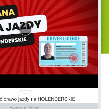
Filmy
ić prawo jazdy na HOLENDERSKIE
komentarze
wizyt
0
543