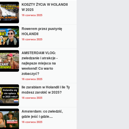
KOSZTY ŻYCIA W HOLANDII
W 2025
16 czerwca 2025
Rowerem przez pustynię
HOLANDII
16 czerwca 2025
AMSTERDAM VLOG:
zwiedzanie i atrakcje -
najlepsze miejsca na
weekend! Co warto
zobaczyć?
16 czerwca 2025
Ile zarabiam w Holandii i ile Ty
możesz zarobić w 2025?
16 czerwca 2025
Amsterdam: co zwiedzić,
gdzie jeść i gdzie....
16 czerwca 2025