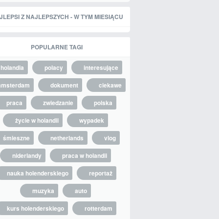
JLEPSI Z NAJLEPSZYCH - W TYM MIESIĄCU
POPULARNE TAGI
holandia
polacy
interesujące
amsterdam
dokument
ciekawe
praca
zwiedzanie
polska
życie w holandii
wypadek
śmieszne
netherlands
vlog
niderlandy
praca w holandii
nauka holenderskiego
reportaż
muzyka
auto
kurs holenderskiego
rotterdam