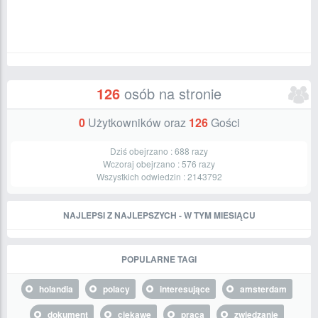
126
osób na stronie
0
Użytkowników oraz
126
Gości
Dziś obejrzano :
688
razy
Wczoraj obejrzano :
576
razy
Wszystkich odwiedzin :
2143792
NAJLEPSI Z NAJLEPSZYCH - W TYM MIESIĄCU
POPULARNE TAGI
holandia
polacy
interesujące
amsterdam
dokument
ciekawe
praca
zwiedzanie