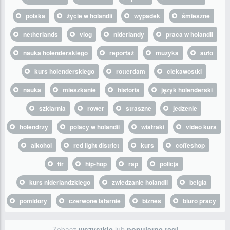
polska
życie w holandii
wypadek
śmieszne
netherlands
vlog
niderlandy
praca w holandii
nauka holenderskiego
reportaż
muzyka
auto
kurs holenderskiego
rotterdam
ciekawostki
nauka
mieszkanie
historia
język holenderski
szklarnia
rower
straszne
jedzenie
holendrzy
polacy w holandii
wiatraki
video kurs
alkohol
red light district
kurs
coffeshop
tir
hip-hop
rap
policja
kurs niderlandzkiego
zwiedzanie holandii
belgia
pomidory
czerwone latarnie
biznes
biuro pracy
Zobacz
wszystkie
lub
popularne tagi