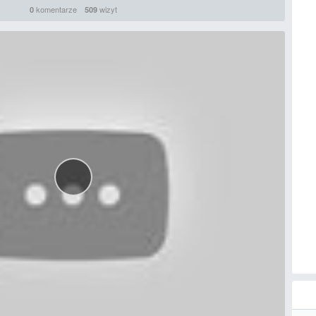
komentarze
wizyt
0
509