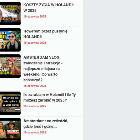
KOSZTY ŻYCIA W HOLANDII
W 2025
16 czerwca 2025
Rowerem przez pustynię
HOLANDII
16 czerwca 2025
AMSTERDAM VLOG:
zwiedzanie i atrakcje -
najlepsze miejsca na
weekend! Co warto
zobaczyć?
16 czerwca 2025
Ile zarabiam w Holandii i ile Ty
możesz zarobić w 2025?
16 czerwca 2025
Amsterdam: co zwiedzić,
gdzie jeść i gdzie....
16 czerwca 2025