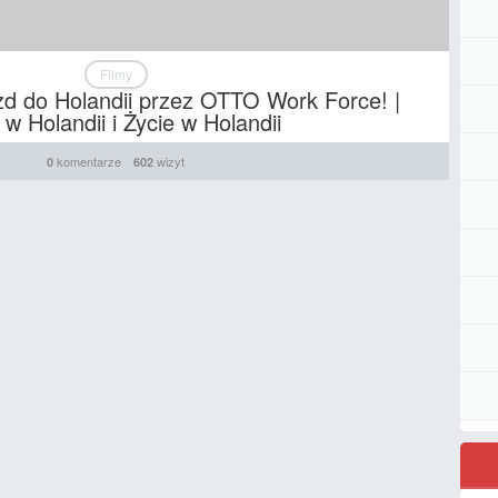
Filmy
zd do Holandii przez OTTO Work Force! |
w Holandii i Życie w Holandii
komentarze
wizyt
0
602