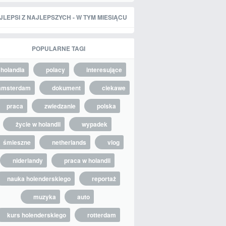
JLEPSI Z NAJLEPSZYCH - W TYM MIESIĄCU
POPULARNE TAGI
holandia
polacy
interesujące
amsterdam
dokument
ciekawe
praca
zwiedzanie
polska
życie w holandii
wypadek
śmieszne
netherlands
vlog
niderlandy
praca w holandii
nauka holenderskiego
reportaż
muzyka
auto
kurs holenderskiego
rotterdam