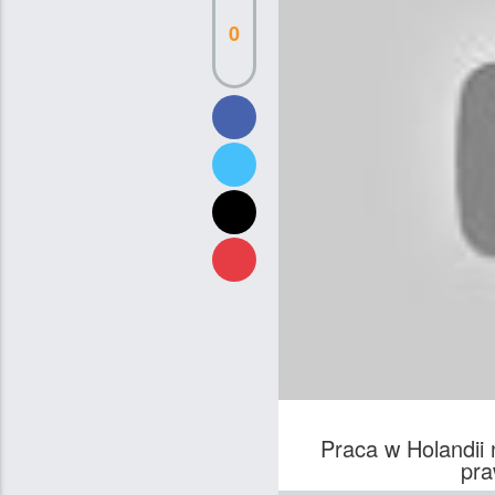
0
Praca w Holandi
pra