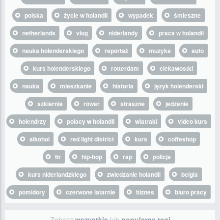
polska
życie w holandii
wypadek
śmieszne
netherlands
vlog
niderlandy
praca w holandii
nauka holenderskiego
reportaż
muzyka
auto
kurs holenderskiego
rotterdam
ciekawostki
nauka
mieszkanie
historia
język holenderski
szklarnia
rower
straszne
jedzenie
holendrzy
polacy w holandii
wiatraki
video kurs
alkohol
red light district
kurs
coffeshop
tir
hip-hop
rap
policja
kurs niderlandzkiego
zwiedzanie holandii
belgia
pomidory
czerwone latarnie
biznes
biuro pracy
Zobacz
wszystkie
lub
popularne tagi