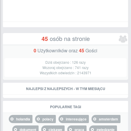
45
osób na stronie
0
Użytkowników oraz
45
Gości
Dziś obejrzano :
126
razy
Wczoraj obejrzano :
741
razy
Wszystkich odwiedzin :
2143971
NAJLEPSI Z NAJLEPSZYCH - W TYM MIESIĄCU
POPULARNE TAGI
holandia
polacy
interesujące
amsterdam
dokument
ciekawe
praca
zwiedzanie