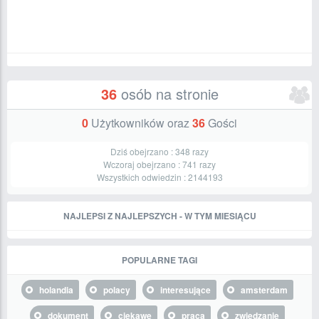
36
osób na stronie
0
Użytkowników oraz
36
Gości
Dziś obejrzano :
348
razy
Wczoraj obejrzano :
741
razy
Wszystkich odwiedzin :
2144193
NAJLEPSI Z NAJLEPSZYCH - W TYM MIESIĄCU
POPULARNE TAGI
holandia
polacy
interesujące
amsterdam
dokument
ciekawe
praca
zwiedzanie