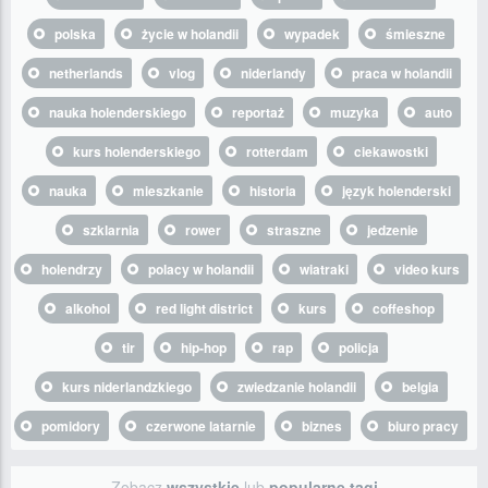
polska
życie w holandii
wypadek
śmieszne
netherlands
vlog
niderlandy
praca w holandii
nauka holenderskiego
reportaż
muzyka
auto
kurs holenderskiego
rotterdam
ciekawostki
nauka
mieszkanie
historia
język holenderski
szklarnia
rower
straszne
jedzenie
holendrzy
polacy w holandii
wiatraki
video kurs
alkohol
red light district
kurs
coffeshop
tir
hip-hop
rap
policja
kurs niderlandzkiego
zwiedzanie holandii
belgia
pomidory
czerwone latarnie
biznes
biuro pracy
Zobacz
wszystkie
lub
popularne tagi