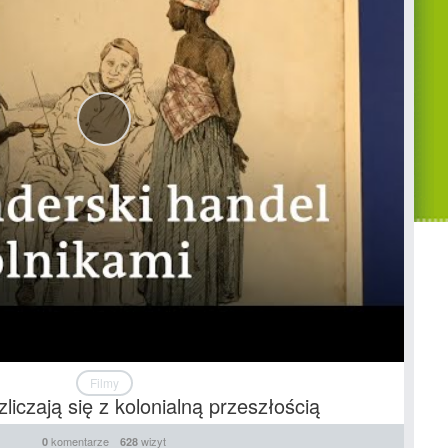
Filmy
zliczają się z kolonialną przeszłością
komentarze
wizyt
0
628