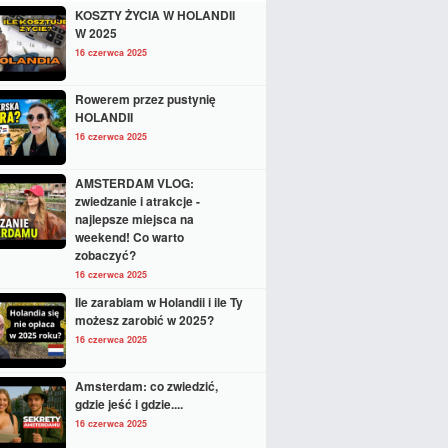
KOSZTY ŻYCIA W HOLANDII
W 2025
16 czerwca 2025
Rowerem przez pustynię
HOLANDII
16 czerwca 2025
AMSTERDAM VLOG:
zwiedzanie i atrakcje -
najlepsze miejsca na
weekend! Co warto
zobaczyć?
16 czerwca 2025
Ile zarabiam w Holandii i ile Ty
możesz zarobić w 2025?
16 czerwca 2025
Amsterdam: co zwiedzić,
gdzie jeść i gdzie....
16 czerwca 2025